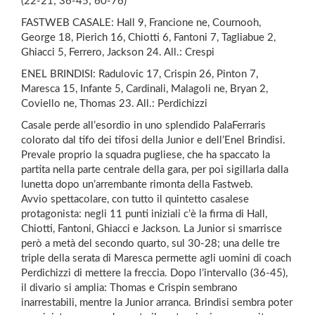
(22-21; 36-45; 60-76)
FASTWEB CASALE: Hall 9, Francione ne, Cournooh,
George 18, Pierich 16, Chiotti 6, Fantoni 7, Tagliabue 2,
Ghiacci 5, Ferrero, Jackson 24. All.: Crespi
ENEL BRINDISI: Radulovic 17, Crispin 26, Pinton 7,
Maresca 15, Infante 5, Cardinali, Malagoli ne, Bryan 2,
Coviello ne, Thomas 23. All.: Perdichizzi
Casale perde all’esordio in uno splendido PalaFerraris
colorato dal tifo dei tifosi della Junior e dell’Enel Brindisi.
Prevale proprio la squadra pugliese, che ha spaccato la
partita nella parte centrale della gara, per poi sigillarla dalla
lunetta dopo un’arrembante rimonta della Fastweb.
Avvio spettacolare, con tutto il quintetto casalese
protagonista: negli 11 punti iniziali c’è la firma di Hall,
Chiotti, Fantoni, Ghiacci e Jackson. La Junior si smarrisce
però a metà del secondo quarto, sul 30-28; una delle tre
triple della serata di Maresca permette agli uomini di coach
Perdichizzi di mettere la freccia. Dopo l’intervallo (36-45),
il divario si amplia: Thomas e Crispin sembrano
inarrestabili, mentre la Junior arranca. Brindisi sembra poter