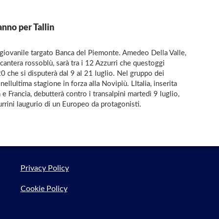
nno per Tallin
re giovanile targato Banca del Piemonte. Amedeo Della Valle,
antera rossoblù, sarà tra i 12 Azzurri che questoggi
20 che si disputerà dal 9 al 21 luglio. Nel gruppo dei
lultima stagione in forza alla Novipiù. LItalia, inserita
 Francia, debutterà contro i transalpini martedì 9 luglio,
rrini laugurio di un Europeo da protagonisti.
Privacy Policy
Cookie Policy