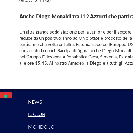
06.07.13 14:00
Anche Diego Monaldi tra i 12 Azzurri che partira
Un altra grande soddisfazione per la Junior e per il setto
reduce da un positivo anno ad Ohio State e prodotto della c
partiranno alla volta di Tallin, Estonia, sede dellEuropeo U
convocati da coach Sacripanti figura anche Diego Monaldi, nel
nel Gruppo D insieme a Repubblica Ceca, Slovenia, Estonia e
alle ore 15.45. Al nostro Amedeo, a Diego e a tutti gli Azzu
NEWS
IL CLUB
MONDO JC