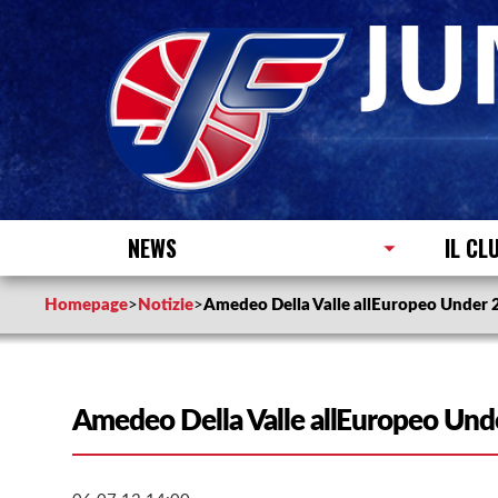
NEWS
IL CL
Homepage
>
Notizie
>
Amedeo Della Valle allEuropeo Under 
Amedeo Della Valle allEuropeo Und