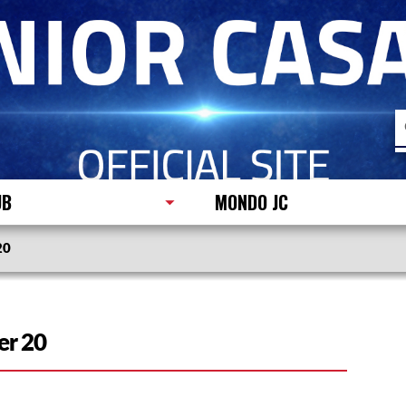
R
p
UB
MONDO JC
20
er 20