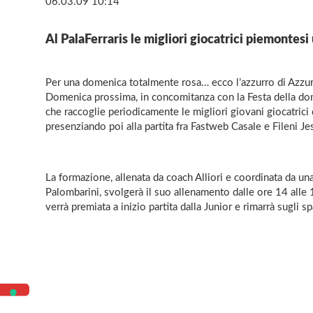
06.03.09 10:14
Al PalaFerraris le migliori giocatrici piemontesi
Per una domenica totalmente rosa… ecco l’azzurro di Azzur
Domenica prossima, in concomitanza con la Festa della donn
che raccoglie periodicamente le migliori giovani giocatrici 
presenziando poi alla partita fra Fastweb Casale e Fileni Je
La formazione, allenata da coach Alliori e coordinata da 
Palombarini, svolgerà il suo allenamento dalle ore 14 alle 
verrà premiata a inizio partita dalla Junior e rimarrà sugli sp