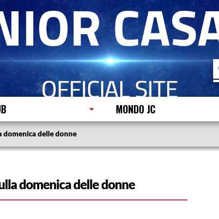
R
p
UB
MONDO JC
la domenica delle donne
sulla domenica delle donne