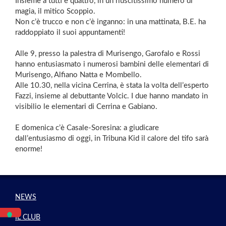
Insieme a tutti e quattro, in un riuscitissimo numero di
magia, il mitico Scoppio.
Non c’è trucco e non c’è inganno: in una mattinata, B.E. ha
raddoppiato il suoi appuntamenti!
Alle 9, presso la palestra di Murisengo, Garofalo e Rossi
hanno entusiasmato i numerosi bambini delle elementari di
Murisengo, Alfiano Natta e Mombello.
Alle 10.30, nella vicina Cerrina, è stata la volta dell’esperto
Fazzi, insieme al debuttante Volcic. I due hanno mandato in
visibilio le elementari di Cerrina e Gabiano.
E domenica c’è Casale-Soresina: a giudicare
dall’entusiasmo di oggi, in Tribuna Kid il calore del tifo sarà
enorme!
NEWS
IL CLUB