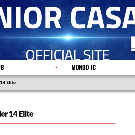
R
p
UB
MONDO JC
14 Elite
er 14 Elite