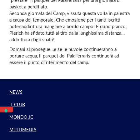
“prestare” il parquet del PalaFerraris per una giornata di
basket a perdifiato.
Seconda giornata del Camp, vissuta questa volta in palestra
a causa del temporale. Che emozione per i tanti iscritti
poter addirittura mangiare a bordo campo! E dopo pranzo,
Pierich ha sfidato tutti al tiro dalla lunghissima distanza…
addirittura dagli spalti!
Domani si prosegue…e se le nuvole continueranno a
portare acqua, il parquet del PalaFerraris continuerà ad
essere il punto di riferimento del camp.
NEWS
IL CLUB
MONDO JC
MULTIMEDIA