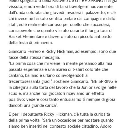
Nello spogliatoio della Fastweb c’è chi BE SPRING l’ha già
vissuto, e non vede l’ora di farsi travolgere nuovamente
dall’onda colorata che giovedì invaderà il palazzetto; e c’è
chi invece ne ha solo sentito parlare dai compagni e dallo
staff, ed è realmente curioso per quello che succederà,
consapevole che quanto vissuto durante il lungo tour di
Basket Elementare è davvero solo un piccolo antipasto
della festa di primavera.
Giancarlo Ferrero e Ricky Hickman, ad esempio, sono due
facce della stessa medaglia.
“La prima cosa che mi viene in mente pensando alla mia
passata esperienza è una marea di t-shirt colorate che
cantano, ballano e urlano coinvolgendoti a
trecentosessanta gradi”, sostiene Giancarlo. “BE SPRING è
la ciliegina sulla torta del lavoro che la Junior svolge nelle
scuole, ma anche noi giocatori riceviamo un effetto
positivo: vedere così tanto entusiasmo ti riempie di gioia
dandoti una grande carica”.
E per il debuttante Ricky Hickman, c’è tutta la curiosità
della prima volta: “Sarà un’occasione per mostare quanto
siamo ben inseriti nel contesto sociale cittadino. Adoro