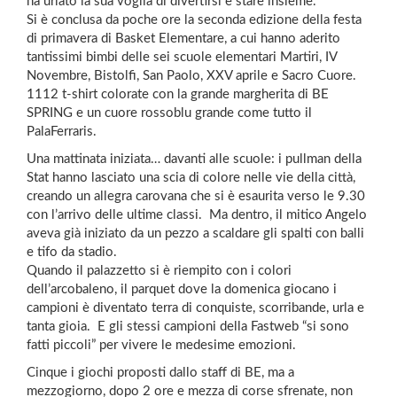
ha urlato la sua voglia di divertirsi e stare insieme.
Si è conclusa da poche ore la seconda edizione della festa
di primavera di Basket Elementare, a cui hanno aderito
tantissimi bimbi delle sei scuole elementari Martiri, IV
Novembre, Bistolfi, San Paolo, XXV aprile e Sacro Cuore.
1112 t-shirt colorate con la grande margherita di BE
SPRING e un cuore rossoblu grande come tutto il
PalaFerraris.
Una mattinata iniziata… davanti alle scuole: i pullman della
Stat hanno lasciato una scia di colore nelle vie della città,
creando un allegra carovana che si è esaurita verso le 9.30
con l’arrivo delle ultime classi. Ma dentro, il mitico Angelo
aveva già iniziato da un pezzo a scaldare gli spalti con balli
e tifo da stadio.
Quando il palazzetto si è riempito con i colori
dell’arcobaleno, il parquet dove la domenica giocano i
campioni è diventato terra di conquiste, scorribande, urla e
tanta gioia. E gli stessi campioni della Fastweb “si sono
fatti piccoli” per vivere le medesime emozioni.
Cinque i giochi proposti dallo staff di BE, ma a
mezzogiorno, dopo 2 ore e mezza di corse sfrenate, non