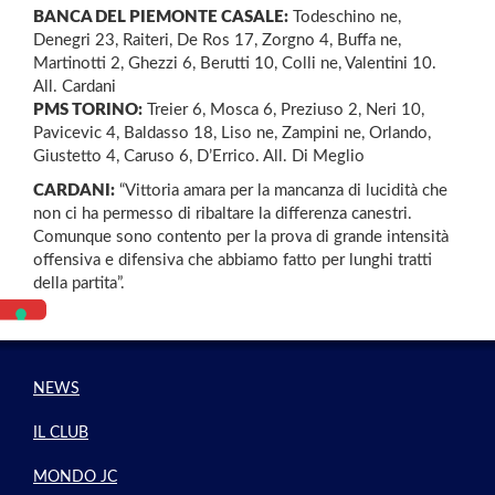
BANCA DEL PIEMONTE CASALE:
Todeschino ne,
Denegri 23, Raiteri, De Ros 17, Zorgno 4, Buffa ne,
Martinotti 2, Ghezzi 6, Berutti 10, Colli ne, Valentini 10.
All. Cardani
PMS TORINO:
Treier 6, Mosca 6, Preziuso 2, Neri 10,
Pavicevic 4, Baldasso 18, Liso ne, Zampini ne, Orlando,
Giustetto 4, Caruso 6, D’Errico. All. Di Meglio
CARDANI:
“Vittoria amara per la mancanza di lucidità che
non ci ha permesso di ribaltare la differenza canestri.
Comunque sono contento per la prova di grande intensità
offensiva e difensiva che abbiamo fatto per lunghi tratti
della partita”.
NEWS
IL CLUB
MONDO JC