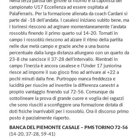
Nella terza partita del girone di ritorno è la capolista del
campionato U17 Eccellenza ad essere ospitata al
PalaFerraris. Per la formazione allenata da coach Cardani si
parte dal -18 dell’andata. I casalesi iniziano subito bene, ma
i torinesi riescono ad arginare momentaneamente l’andata
rossoblu finendo il primo quarto sul 14-20. Tornati in
campo i rossoblù riescono ad alzare il ritmo della partita
nelle due metà campo e grazie anche a una buona
percentuale dalla lunga distanza allungano con un quarto da
23-8 che sancisce il 37-28 dell’intervallo. Rientrati in
campo l’inerzia è ancora casalese e l’Under 17 juniorina
riesce ad imporre il suo gioco fino ad arrivare al +22 a
pochi minuti dalla fine. Purtroppo manca freddezza e
lucidità per riuscire ad invertire la differenza canestri a
proprio vantaggio finendo sul 72-56. Comunque da
sottolineare la prova di grande cuore e voglia dei ragazzi
che sono riusciti a sconfiggere una formazione dotata di
doti fisiche inarrivabili per i rossoblù. Ora il discorso primo
posto è parzialmente riaperto.
BANCA DEL PIEMONTE CASALE – PMS TORINO 72-56
(14-20, 37-28, 59-41)