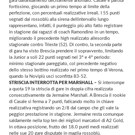
gara dallandamento decisamente anomalo. Casale è partita
fortissimo, giocando un primo tempo al limite della
perfezione, con percentuali realizzative irreali. I 55 punti
segnati dai rossoblù alla sirena dellintervallo lungo
rappresentano, infatti, il punteggio più alto fatto registrare
in stagione dai ragazzi di coach Ramondino in un tempo,
migliorando il precedente high realizzato allesordio
stagionale contro Trieste (52). Di contro, la seconda parte
di gara ha visto Brescia prendere il sopravvento, limitando
la Junior a soli 22 punti segnati nel 3° e 4° periodo:
minimo stagionale pareggiato, col precedente negativo
dello stesso bottino realizzato nel primo tempo di Verona,
quando la Novipiù usci sconfitta 83-52.
STRISCIA INTERROTTA PER MARSHALL –
Si interrompe
a quota 19 la striscia di gare in doppia cifra realizzata
consecutivamente da Jermaine Marshall. A Brescia il rookie
di Casale si ferma a 7 punti, faticando molto in chiave
realizzativa registrando un 2/8 dal campo che gli vale la
peggior prestazione in stagione. Jermaine resta comunque
saldamente nella top ten dei migliori marcatori di A2 Gold,
in ottava posizione, frutto dei 18.0 punti medi realizzati
nelle sue 20 gare disputate in maglia rossoblù.