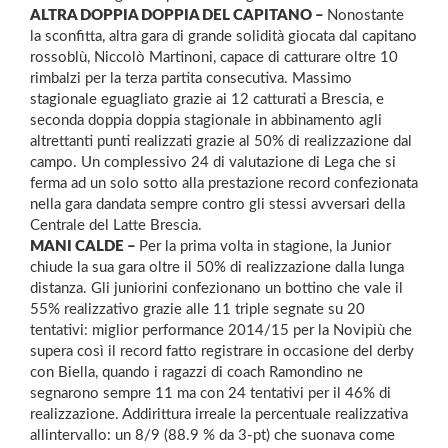
ALTRA DOPPIA DOPPIA DEL CAPITANO –
Nonostante
la sconfitta, altra gara di grande solidità giocata dal capitano
rossoblù, Niccolò Martinoni, capace di catturare oltre 10
rimbalzi per la terza partita consecutiva. Massimo
stagionale eguagliato grazie ai 12 catturati a Brescia, e
seconda doppia doppia stagionale in abbinamento agli
altrettanti punti realizzati grazie al 50% di realizzazione dal
campo. Un complessivo 24 di valutazione di Lega che si
ferma ad un solo sotto alla prestazione record confezionata
nella gara dandata sempre contro gli stessi avversari della
Centrale del Latte Brescia.
MANI CALDE –
Per la prima volta in stagione, la Junior
chiude la sua gara oltre il 50% di realizzazione dalla lunga
distanza. Gli juniorini confezionano un bottino che vale il
55% realizzativo grazie alle 11 triple segnate su 20
tentativi: miglior performance 2014/15 per la Novipiù che
supera così il record fatto registrare in occasione del derby
con Biella, quando i ragazzi di coach Ramondino ne
segnarono sempre 11 ma con 24 tentativi per il 46% di
realizzazione. Addirittura irreale la percentuale realizzativa
allintervallo: un 8/9 (88.9 % da 3-pt) che suonava come