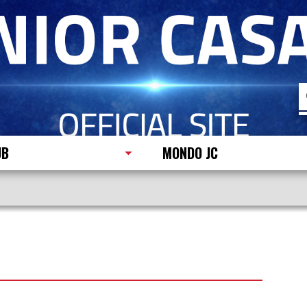
R
p
UB
MONDO JC