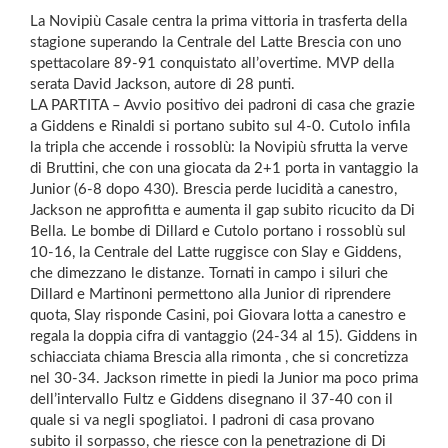
La Novipiù Casale centra la prima vittoria in trasferta della
stagione superando la Centrale del Latte Brescia con uno
spettacolare 89-91 conquistato all’overtime. MVP della
serata David Jackson, autore di 28 punti.
LA PARTITA – Avvio positivo dei padroni di casa che grazie
a Giddens e Rinaldi si portano subito sul 4-0. Cutolo infila
la tripla che accende i rossoblù: la Novipiù sfrutta la verve
di Bruttini, che con una giocata da 2+1 porta in vantaggio la
Junior (6-8 dopo 430). Brescia perde lucidità a canestro,
Jackson ne approfitta e aumenta il gap subito ricucito da Di
Bella. Le bombe di Dillard e Cutolo portano i rossoblù sul
10-16, la Centrale del Latte ruggisce con Slay e Giddens,
che dimezzano le distanze. Tornati in campo i siluri che
Dillard e Martinoni permettono alla Junior di riprendere
quota, Slay risponde Casini, poi Giovara lotta a canestro e
regala la doppia cifra di vantaggio (24-34 al 15). Giddens in
schiacciata chiama Brescia alla rimonta , che si concretizza
nel 30-34. Jackson rimette in piedi la Junior ma poco prima
dell’intervallo Fultz e Giddens disegnano il 37-40 con il
quale si va negli spogliatoi. I padroni di casa provano
subito il sorpasso, che riesce con la penetrazione di Di