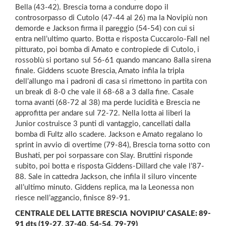
Bella (43-42). Brescia torna a condurre dopo il
controsorpasso di Cutolo (47-44 al 26) ma la Novipiù non
demorde e Jackson firma il pareggio (54-54) con cui si
entra nell’ultimo quarto. Botta e risposta Cuccarolo-Fall nel
pitturato, poi bomba di Amato e contropiede di Cutolo, i
rossoblù si portano sul 56-61 quando mancano 8alla sirena
finale. Giddens scuote Brescia, Amato infila la tripla
dell’allungo ma i padroni di casa si rimettono in partita con
un break di 8-0 che vale il 68-68 a 3 dalla fine. Casale
torna avanti (68-72 al 38) ma perde lucidità e Brescia ne
approfitta per andare sul 72-72. Nella lotta ai liberi la
Junior costruisce 3 punti di vantaggio, cancellati dalla
bomba di Fultz allo scadere. Jackson e Amato regalano lo
sprint in avvio di overtime (79-84), Brescia torna sotto con
Bushati, per poi sorpassare con Slay. Bruttini risponde
subito, poi botta e risposta Giddens-Dillard che vale l’87-
88. Sale in cattedra Jackson, che infila il siluro vincente
all’ultimo minuto. Giddens replica, ma la Leonessa non
riesce nell’aggancio, finisce 89-91.
CENTRALE DEL LATTE BRESCIA  NOVIPIU’ CASALE: 89-
91 dts (19-27, 37-40, 54-54, 79-79)