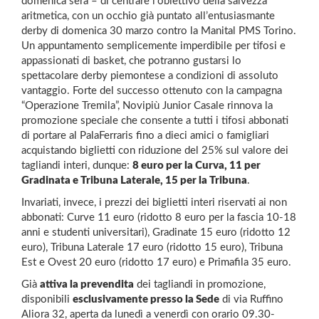
domenica sera – di centrare l’obiettivo della salvezza
aritmetica, con un occhio già puntato all’entusiasmante
derby di domenica 30 marzo contro la Manital PMS Torino.
Un appuntamento semplicemente imperdibile per tifosi e
appassionati di basket, che potranno gustarsi lo
spettacolare derby piemontese a condizioni di assoluto
vantaggio. Forte del successo ottenuto con la campagna
“Operazione Tremila”, Novipiù Junior Casale rinnova la
promozione speciale che consente a tutti i tifosi abbonati
di portare al PalaFerraris fino a dieci amici o famigliari
acquistando biglietti con riduzione del 25% sul valore dei
tagliandi interi, dunque:
8 euro per la Curva, 11 per
Gradinata e Tribuna Laterale, 15 per la Tribuna
.
Invariati, invece, i prezzi dei biglietti interi riservati ai non
abbonati: Curve 11 euro (ridotto 8 euro per la fascia 10-18
anni e studenti universitari), Gradinate 15 euro (ridotto 12
euro), Tribuna Laterale 17 euro (ridotto 15 euro), Tribuna
Est e Ovest 20 euro (ridotto 17 euro) e Primafila 35 euro.
Già
attiva la prevendita
dei tagliandi in promozione,
disponibili
esclusivamente presso la Sede
di via Ruffino
Aliora 32, aperta da lunedì a venerdì con orario 09.30-