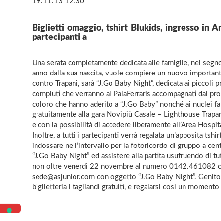
19.11.13 12:30
Biglietti omaggio, tshirt Blukids, ingresso in A
partecipanti a
Una serata completamente dedicata alle famiglie, nel segno
anno dalla sua nascita, vuole compiere un nuovo importante
contro Trapani, sarà “J.Go Baby Night”, dedicata ai piccoli pr
compiuti che verranno al PalaFerraris accompagnati dai propr
coloro che hanno aderito a “J.Go Baby” nonché ai nuclei fam
gratuitamente alla gara Novipiù Casale – Lighthouse Trapan
e con la possibilità di accedere liberamente all’Area Hospita
Inoltre, a tutti i partecipanti verrà regalata un’apposita tsh
indossare nell’intervallo per la fotoricordo di gruppo a ce
“J.Go Baby Night” ed assistere alla partita usufruendo di tu
non oltre venerdì 22 novembre al numero 0142.461082 o
sede@asjunior.com con oggetto “J.Go Baby Night”. Genitori e
biglietteria i tagliandi gratuiti, e regalarsi così un momento