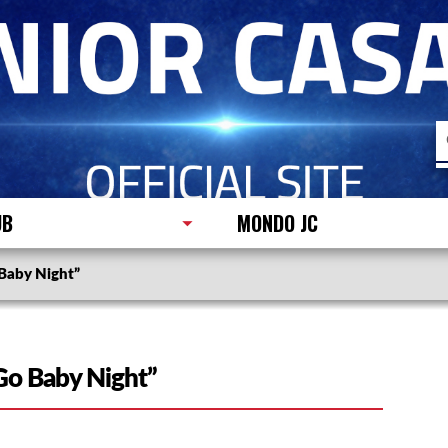
R
p
UB
MONDO JC
 Baby Night”
.Go Baby Night”