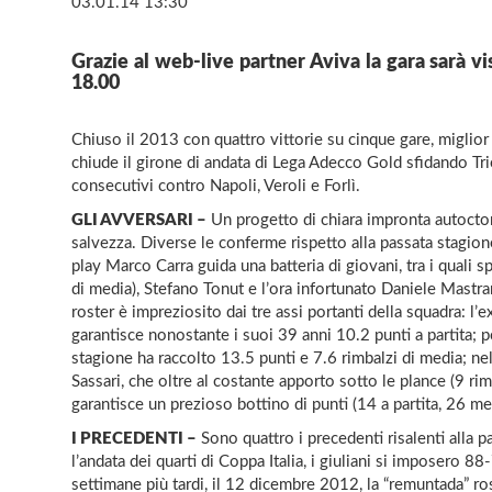
03.01.14 13:30
Grazie al web-live partner Aviva la gara sarà vis
18.00
Chiuso il 2013 con quattro vittorie su cinque gare, miglior
chiude il girone di andata di Lega Adecco Gold sfidando Trie
consecutivi contro Napoli, Veroli e Forlì.
GLI AVVERSARI –
Un progetto di chiara impronta autoctona
salvezza. Diverse le conferme rispetto alla passata stagio
play Marco Carra guida una batteria di giovani, tra i quali s
di media), Stefano Tonut e l’ora infortunato Daniele Mastran
roster è impreziosito dai tre assi portanti della squadra: l
garantisce nonostante i suoi 39 anni 10.2 punti a partita; p
stagione ha raccolto 13.5 punti e 7.6 rimbalzi di media; nel p
Sassari, che oltre al costante apporto sotto le plance (9 r
garantisce un prezioso bottino di punti (14 a partita, 26 me
I PRECEDENTI –
Sono quattro i precedenti risalenti alla 
l’andata dei quarti di Coppa Italia, i giuliani si imposero 8
settimane più tardi, il 12 dicembre 2012, la “remuntada” ros