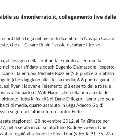
ibile su ilmonferrato.it, collegamento live dalle
 record della Lega nel mese di dicembre, la Novipiù Casale
ste, che al “Cesare Rubini” vuole riscattare i tre ko
, all’insegna della continuità e mirato a centrare la
ne nel roster affidato a coach Eugenio Dalmasson: l’esperto
piccano i talentuosi Michele Ruzzier (9.8 punti e 3 rimbalzi
gelo (che viaggiano alla stessa media, 6.6 punti a gara). Il
’ex Jesi Ryan Hoover è l’elemento più esperto della rosa, e
ositivo l’impatto di Will Harris, che nella prima metà di
itturato, tutta la fisicità di Dane Diliegro, l’anno scorso a
imbalzi di media, quarto assoluto in Lega Adecco Gold)
ssi a segno nell’ultimo turno contro Forlì).
passata stagione: il 28 novembre 2012, al PalaTrieste per
8-77, nella serata in cui si infortunò Rodney Green. Due
soblù regalò alla Junior le Final Four (vittoria 91-75, 23 di