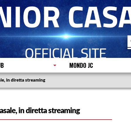
R
p
UB
MONDO JC
e, in diretta streaming
sale, in diretta streaming