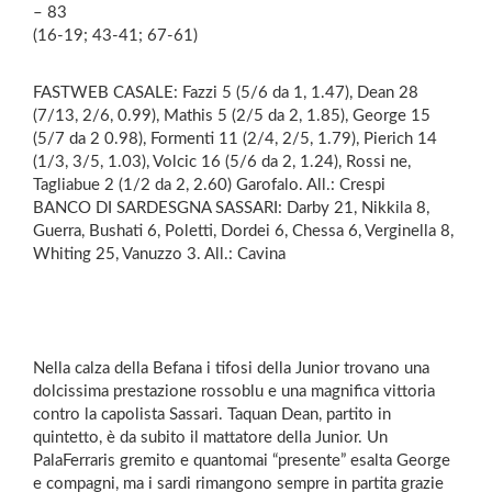
– 83
(16-19; 43-41; 67-61)
FASTWEB CASALE: Fazzi 5 (5/6 da 1, 1.47), Dean 28
(7/13, 2/6, 0.99), Mathis 5 (2/5 da 2, 1.85), George 15
(5/7 da 2 0.98), Formenti 11 (2/4, 2/5, 1.79), Pierich 14
(1/3, 3/5, 1.03), Volcic 16 (5/6 da 2, 1.24), Rossi ne,
Tagliabue 2 (1/2 da 2, 2.60) Garofalo. All.: Crespi
BANCO DI SARDESGNA SASSARI: Darby 21, Nikkila 8,
Guerra, Bushati 6, Poletti, Dordei 6, Chessa 6, Verginella 8,
Whiting 25, Vanuzzo 3. All.: Cavina
Nella calza della Befana i tifosi della Junior trovano una
dolcissima prestazione rossoblu e una magnifica vittoria
contro la capolista Sassari. Taquan Dean, partito in
quintetto, è da subito il mattatore della Junior. Un
PalaFerraris gremito e quantomai “presente” esalta George
e compagni, ma i sardi rimangono sempre in partita grazie