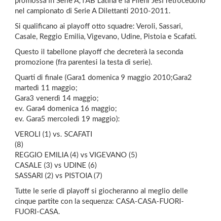
promossa in Serie A, l’AB Latina e la Fileni Jesi retrocedono
nel campionato di Serie A Dilettanti 2010-2011.
Si qualificano ai playoff otto squadre: Veroli, Sassari,
Casale, Reggio Emilia, Vigevano, Udine, Pistoia e Scafati.
Questo il tabellone playoff che decreterà la seconda
promozione (fra parentesi la testa di serie).
Quarti di finale (Gara1 domenica 9 maggio 2010;Gara2
martedì 11 maggio;
Gara3 venerdì 14 maggio;
ev. Gara4 domenica 16 maggio;
ev. Gara5 mercoledì 19 maggio):
VEROLI (1) vs. SCAFATI
(8)
REGGIO EMILIA (4) vs VIGEVANO (5)
CASALE (3) vs UDINE (6)
SASSARI (2) vs PISTOIA (7)
Tutte le serie di playoff si giocheranno al meglio delle
cinque partite con la sequenza: CASA-CASA-FUORI-
FUORI-CASA.