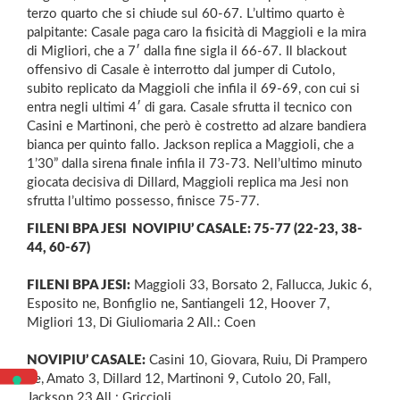
terzo quarto che si chiude sul 60-67. L’ultimo quarto è
palpitante: Casale paga caro la fisicità di Maggioli e la mira
di Migliori, che a 7′ dalla fine sigla il 66-67. Il blackout
offensivo di Casale è interrotto dal jumper di Cutolo,
subito replicato da Maggioli che infila il 69-69, con cui si
entra negli ultimi 4′ di gara. Casale sfrutta il tecnico con
Casini e Martinoni, che però è costretto ad alzare bandiera
bianca per quinto fallo. Jackson replica a Maggioli, che a
1’30” dalla sirena finale infila il 73-73. Nell’ultimo minuto
giocata decisiva di Dillard, Maggioli replica ma Jesi non
sfrutta l’ultimo possesso, finisce 75-77.
FILENI BPA JESI  NOVIPIU’ CASALE: 75-77 (22-23, 38-
44, 60-67)
FILENI BPA JESI:
Maggioli 33, Borsato 2, Fallucca, Jukic 6,
Esposito ne, Bonfiglio ne, Santiangeli 12, Hoover 7,
Migliori 13, Di Giuliomaria 2 All.: Coen
NOVIPIU’ CASALE:
Casini 10, Giovara, Ruiu, Di Prampero
ne, Amato 3, Dillard 12, Martinoni 9, Cutolo 20, Fall,
Jackson 23 All.: Griccioli