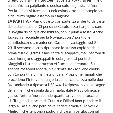
diretto con la Fileni BPA Jesi, superata 75-77 al termine di
un confronto palpitante e deciso solo negli istanti finali.
Per la Junior si tratta dell’undicesima vittoria in campionato,
e del terzo sigillo esterno in stagione.
LA PARTITA –
Primo quarto con partenza a rilento da parte
delle due squadre. Ci pensano Cutolo e Santiangeli a dare
la sveglia dopo qualche minuto, con 9 punti a testa. Anche
Jackson si accende per la Novipiù, con 7 punti che
contribuiscono a mantenere Casale in vantaggio, sul 22-
23. Il secondo quarto ripropone lo stesso copione della
prima fetta di gara: Casale cerca di scappare, ma i padroni di
casa rimangono aggrappati in scia grazie ai punti di
Maggioli (14), che lotta con efficacia nel pitturato. Su
sponda rossoblù ancora in evidenza Jackson, che chiude
con 16 punti la prima metà di gara. Proprio nei minuti che
precedono l’intervallo lungo la Junior capitalizza nelle due
fasi, andando a riposo sul 38-44. La ripresa inizia nel segno
della Fileni, che spinta da un implacabile Maggioli ricuce il
gap sofferto a fine secondo quarto, arrivando a toccare il
-1. Tre grandi giocate di Cutolo e Dillard fano prendere il
largo a Casale, che però deve cedere strada a Hoover e
Migliori, che tengono i padroni di casa in partita, con iul