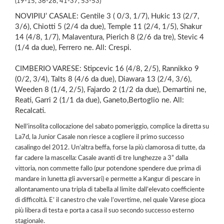
(19-15, 36-28, 41-37, 53-53)
NOVIPIU’ CASALE: Gentile 3 ( 0/3, 1/7), Hukic 13 (2/7,
3/6), Chiotti 5 (2/4 da due), Temple 11 (2/4, 1/5), Shakur
14 (4/8, 1/7), Malaventura, Pierich 8 (2/6 da tre), Stevic 4
(1/4 da due), Ferrero ne. All: Crespi.
CIMBERIO VARESE: Stipcevic 16 (4/8, 2/5), Rannikko 9
(0/2, 3/4), Talts 8 (4/6 da due), Diawara 13 (2/4, 3/6),
Weeden 8 (1/4, 2/5), Fajardo 2 (1/2 da due), Demartini ne,
Reati, Garri 2 (1/1 da due), Ganeto,Bertoglio ne. All:
Recalcati.
Nell’insolita collocazione del sabato pomeriggio, complice la diretta su
La7d, la Junior Casale non riesce a cogliere il primo successo
casalingo del 2012. Un’altra beffa, forse la più clamorosa di tutte, da
far cadere la mascella: Casale avanti di tre lunghezze a 3” dalla
vittoria, non commette fallo (pur potendone spendere due prima di
mandare in lunetta gli avversari) e permette a Kangur di pescare in
allontanamento una tripla di tabella al limite dall’elevato coefficiente
di difficoltà. E’ il canestro che vale l’overtime, nel quale Varese gioca
più libera di testa e porta a casa il suo secondo successo esterno
stagionale.