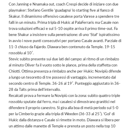
Con Janning e Nnamaka out, coach Crespi decide di iniziare con due
playmaker: Stefano Gentile ‘guadagna’ lo starting five al fianco di
Skakur. Il dinamismo offensivo casalese porta Varese a spendere tre
falli in un minuto. Prima tripla di Hukic al PalaFerraris ma Casale non
trova soluzioni efficaci e sul 5-10 ospite arriva il primo time-out. Fa
bene Shakur a insistere sulla penetrazione: di uno ‘Staf’ ispiratissimo
in avvio i nove punti consecutivi per portano Casale avanti. Parziale di
11-3 chiuso da Fajardo. Diawara ben contenuto da Temple. 19-15
rossoblu al 10′.
Stevic subito presente sui due lati del campo: al ritmo di un rimbalzo
al minuto Oliver fa il vuoto sotto le plance, prima della staffetta con
Chiotti. Ottima presenza a rimbalzo anche per Hukic: Novipiù difende
a lungo un tesoretto di tre possessi di vantaggio, incrementato dal
secondo centro di Temple. 36-26 al 19′. Punteggio aggiustato in 36-
28 da Talts prima dell’intervallo.
Recalcati prova a fermare la Novipiù con la zona: subito quattro triple
rossoblu sputate dal ferro, ma i casalesi si dimostrano granitici nel
difendere il proprio canestro. Si gira alla boa di metà periodo sul 5-0
per la Cimberio grazie alla tripla di Weeden (36-33 al 25′). ‘Gol’ di
Hukic dalla distanza e Casale si rimette in moto. Diawara si libera per
un attimo dalle manette di Temple e prenota un posto nella top 10