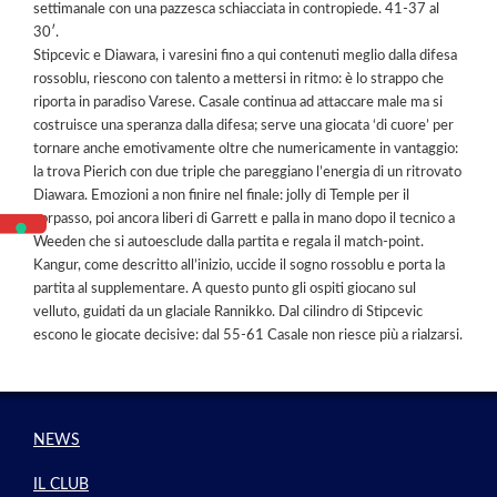
settimanale con una pazzesca schiacciata in contropiede. 41-37 al
30′.
Stipcevic e Diawara, i varesini fino a qui contenuti meglio dalla difesa
rossoblu, riescono con talento a mettersi in ritmo: è lo strappo che
riporta in paradiso Varese. Casale continua ad attaccare male ma si
costruisce una speranza dalla difesa; serve una giocata ‘di cuore’ per
tornare anche emotivamente oltre che numericamente in vantaggio:
la trova Pierich con due triple che pareggiano l’energia di un ritrovato
Diawara. Emozioni a non finire nel finale: jolly di Temple per il
sorpasso, poi ancora liberi di Garrett e palla in mano dopo il tecnico a
Weeden che si autoesclude dalla partita e regala il match-point.
Kangur, come descritto all’inizio, uccide il sogno rossoblu e porta la
partita al supplementare. A questo punto gli ospiti giocano sul
velluto, guidati da un glaciale Rannikko. Dal cilindro di Stipcevic
escono le giocate decisive: dal 55-61 Casale non riesce più a rialzarsi.
NEWS
IL CLUB