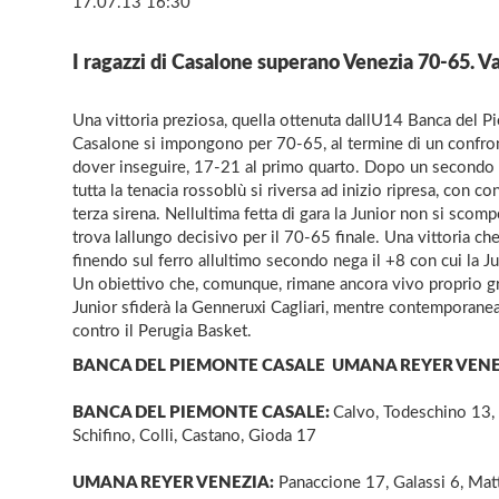
17.07.13 16:30
I ragazzi di Casalone superano Venezia 70-65. Va
Una vittoria preziosa, quella ottenuta dallU14 Banca del 
Casalone si impongono per 70-65, al termine di un confront
dover inseguire, 17-21 al primo quarto. Dopo un secondo qu
tutta la tenacia rossoblù si riversa ad inizio ripresa, con
terza sirena. Nellultima fetta di gara la Junior non si scomp
trova lallungo decisivo per il 70-65 finale. Una vittoria che 
finendo sul ferro allultimo secondo nega il +8 con cui la Juni
Un obiettivo che, comunque, rimane ancora vivo proprio graz
Junior sfiderà la Genneruxi Cagliari, mentre contemporanea
contro il Perugia Basket.
BANCA DEL PIEMONTE CASALE  UMANA REYER VENEZIA
BANCA DEL PIEMONTE CASALE:
Calvo, Todeschino 13, K
Schifino, Colli, Castano, Gioda 17
UMANA REYER VENEZIA:
Panaccione 17, Galassi 6, Matt