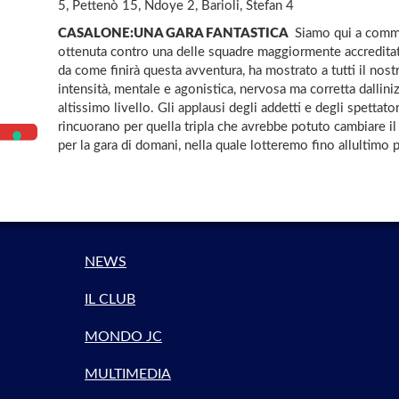
5, Pettenò 15, Ndoye 2, Barioli, Stefan 4
CASALONE:UNA GARA FANTASTICA 
Siamo qui a comme
ottenuta contro una delle squadre maggiormente accreditate 
da come finirà questa avventura, ha mostrato a tutti il nostr
intensità, mentale e agonistica, nervosa ma corretta dallin
altissimo livello. Gli applausi degli addetti e degli spettat
rincuorano per quella tripla che avrebbe potuto cambiare i
per la gara di domani, nella quale lotteremo fino allultimo 
NEWS
IL CLUB
MONDO JC
MULTIMEDIA