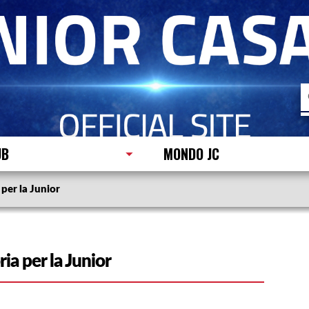
R
p
UB
MONDO JC
 per la Junior
ia per la Junior