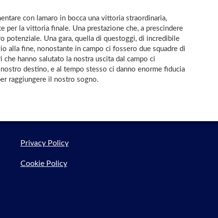
ntare con lamaro in bocca una vittoria straordinaria,
per la vittoria finale. Una prestazione che, a prescindere
o potenziale. Una gara, quella di questoggi, di incredibile
izio alla fine, nonostante in campo ci fossero due squadre di
ori che hanno salutato la nostra uscita dal campo ci
l nostro destino, e al tempo stesso ci danno enorme fiducia
per raggiungere il nostro sogno.
Privacy Policy
Cookie Policy