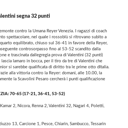
lentini segna 32 punti
Piemonte contro la Umana Reyer Venezia. I ragazzi di coach
o spettacolare, nel quale i rossoblù si ritrovano subito a
arto equilibrato, chiuso sul 36-41 in favore della Reyer,
 conseguente controsorpasso fino al 53-52 scandito dalla
one e trascinata dallegregia prova di Valentini (32 punti)
lascia lamaro in bocca, per il tiro da tre di Valentini che
or si sarebbe qualificata di diritto tra le prime otto dItalia.
ie alla vittoria contro la Reyer: domani, alle 10.00, la
mente la Scavolini Pesaro cercherà i punti qualificazione
: 70-65 (17-21, 36-41, 53-52)
amar 2, Nicora, Renna 2, Valentini 32, Nagari 4, Poletti,
iuzzo 13, Carcione 1, Pesce, Chiarin, Sambucco, Tessarin