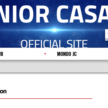
R
p
UB
MONDO JC
son