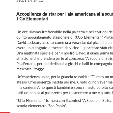
29.01.14 14:20
Accoglienza da star per l'ala americana alla scu
J.Go Elementari
Un entusiasmo irrefrenabile nella palestra e nei corridoi del
quinto appuntamento stagionale di “J.Go Elementari”.Protagon
David Jackson, accolto come una vera star dai piccoli alunni
avere un autografo e toccare da vicino il giocatore statuni
Una mattinata speciale per il nostro David, il quale prima h
striscione che prenderà parte al concorso “A Scuola di Stri
PalaFerraris, per poi dedicarsi a giochi e balli in compagni
mascotte Froggy.
Un’esperienza unica, per la guardia rossoblù: “E’ stato un 
stesso un’esperienza inedita per me. Credo di non aver mai 
mia carriera! Amo questi bambini e sono rimasto colpito dal
tutti domenica al palazzetto per trasmettere a me e a tutta 
“J.Go Elementari” tornerà con il contest “A Scuola di Strisc
scuola elementare “San Paolo”.