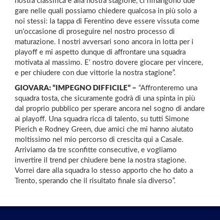
nostra classifica e alla nostra stagione, ci rimangono due
gare nelle quali possiamo chiedere qualcosa in più solo a
noi stessi: la tappa di Ferentino deve essere vissuta come
un’occasione di proseguire nel nostro processo di
maturazione. I nostri avversari sono ancora in lotta per i
playoff e mi aspetto dunque di affrontare una squadra
motivata al massimo. E’ nostro dovere giocare per vincere,
e per chiudere con due vittorie la nostra stagione”.
GIOVARA: “IMPEGNO DIFFICILE” –
“Affronteremo una
squadra tosta, che sicuramente godrà di una spinta in più
dal proprio pubblico per sperare ancora nel sogno di andare
ai playoff. Una squadra ricca di talento, su tutti Simone
Pierich e Rodney Green, due amici che mi hanno aiutato
moltissimo nel mio percorso di crescita qui a Casale.
Arriviamo da tre sconfitte consecutive, e vogliamo
invertire il trend per chiudere bene la nostra stagione.
Vorrei dare alla squadra lo stesso apporto che ho dato a
Trento, sperando che il risultato finale sia diverso”.