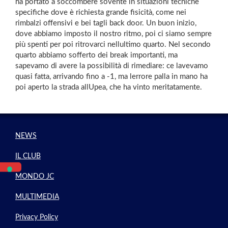
ha portato a soccombere sovente in situazioni tecniche
specifiche dove è richiesta grande fisicità, come nei
rimbalzi offensivi e bei tagli back door. Un buon inizio,
dove abbiamo imposto il nostro ritmo, poi ci siamo sempre
più spenti per poi ritrovarci nellultimo quarto. Nel secondo
quarto abbiamo sofferto dei break importanti, ma
sapevamo di avere la possibilità di rimediare: ce lavevamo
quasi fatta, arrivando fino a -1, ma lerrore palla in mano ha
poi aperto la strada allUpea, che ha vinto meritatamente.
NEWS
IL CLUB
MONDO JC
MULTIMEDIA
Privacy Policy