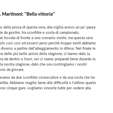
 Martinoni: "Bella vittoria"
 della prova di questa sera, alla vigilia avevo un po’ paura
 da gestire, tra sconfitte e sosta di campionato.
i trovata di fronte a uno scenario simile, ma questa sera
nizio così così ed esserci persi perchè troppo molli abbiamo
iverso a partire dall’atteggiamento in difesa. Nel finale le
a delle più belle azioni della stagione, ci hanno dato la
ara da dentro o fuori, noi ci siamo preparati bene durante la
 nostra stagione, dato che ora costringiamo i nostri
ono da giocare.
rivavamo da due sconfitte consecutive e da una sosta che ha
tita. Abbiamo reagito bene alle difficoltà e l’ultimo quarto
ono cinque gare, vogliamo vincerle tutte per vedere alla