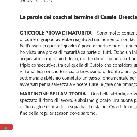
16.03.14 21:00
Le parole del coach al termine di Casale-Brescia.
GRICCIOLI: PROVA DI MATURITA’ –
Sono molto contento
di come il gruppo avrebbe reagito ad un momento non facile
Nell’ossatura questa squadra è poco esperta e non si era ma
ho visto una prova di maturità da parte di tutti. Dopo un i
acquistato sempre più fiducia, mettendo in campo un ritmo d
triple consecutive, tra cui quella di Cutolo che considero un
vittoria. Sia noi che Brescia ci trovavamo di fronte a una g
settimana e abbiamo compiuto un passo fondamentale per la
avversari per la salvezza a vincere tutte le gare che rimang
MARTINONI: BELLA VITTORIA –
Una bella vittoria, ar
spezzato il ritmo di lavoro, e abbiamo giocato una buona par
è l’immagine esatta della squadra che siamo. Ora ci rimang
fine della regular season dove saremo.