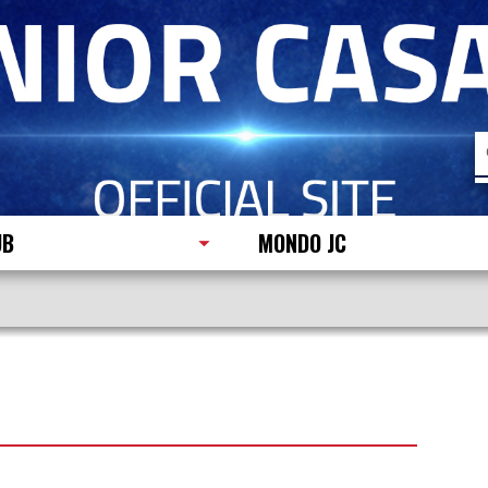
R
p
UB
MONDO JC