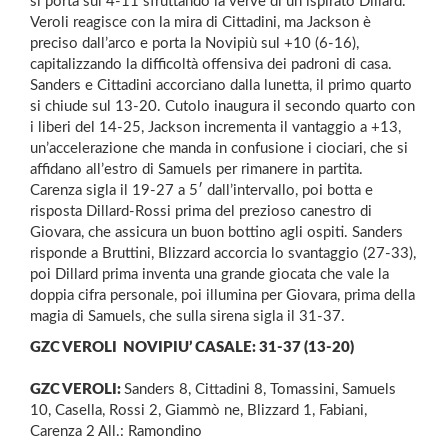
si porta sul 4-11 sfruttando la verve di un ispirato Dillard.
Veroli reagisce con la mira di Cittadini, ma Jackson è
preciso dall’arco e porta la Novipiù sul +10 (6-16),
capitalizzando la difficoltà offensiva dei padroni di casa.
Sanders e Cittadini accorciano dalla lunetta, il primo quarto
si chiude sul 13-20. Cutolo inaugura il secondo quarto con
i liberi del 14-25, Jackson incrementa il vantaggio a +13,
un’accelerazione che manda in confusione i ciociari, che si
affidano all’estro di Samuels per rimanere in partita.
Carenza sigla il 19-27 a 5′ dall’intervallo, poi botta e
risposta Dillard-Rossi prima del prezioso canestro di
Giovara, che assicura un buon bottino agli ospiti. Sanders
risponde a Bruttini, Blizzard accorcia lo svantaggio (27-33),
poi Dillard prima inventa una grande giocata che vale la
doppia cifra personale, poi illumina per Giovara, prima della
magia di Samuels, che sulla sirena sigla il 31-37.
GZC VEROLI  NOVIPIU’ CASALE: 31-37 (13-20)
GZC VEROLI:
Sanders 8, Cittadini 8, Tomassini, Samuels
10, Casella, Rossi 2, Giammò ne, Blizzard 1, Fabiani,
Carenza 2 All.: Ramondino