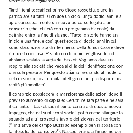
al termine della regular season.
Tanti i temi toccati dal primo tifoso rossoblu, e uno in
particolare su tutti: si chiude un ciclo lungo dodici anni e si
apre contestualmente un nuovo percorso legato a un
consorzio (che inizierà con un programma biennale) da
definire entro la fine di giugno. “Tutte le storie hanno un
inizio e una fine, e così quest’epoca di dodici anni in cui
sono stato azionista di riferimento della Junior Casale deve
ritenersi conclusa. E’ stato un ciclo meraviglioso in cui
abbiamo scalato la vetta del basket. Vogliamo dare un
respiro alla società che vada al di là dell’identificazione con
una sola persona. Per questo stiamo lavorando al modello
del consorzio, una formula intelligente per predisporre una
realtà più ampliata”.
Il consorzio possiederà la maggioranza delle azioni dopo il
previsto aumento di capitale; Cerutti ne farà parte e ne sarà
il collante. Il basket sarà il punto centrale di questo nuovo
impegno, che nei suoi scopi sociali potrà anche allargare lo
sguardo ad altri progetti a favore dei giovani del territorio
(“l’iniziativa del campo Buzzi ad esempio ben si sposa con
la filosofia del consorzio”). Nascerà grazie all’impegno dei