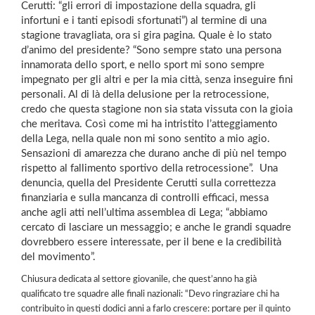
Cerutti: “gli errori di impostazione della squadra, gli
infortuni e i tanti episodi sfortunati”) al termine di una
stagione travagliata, ora si gira pagina. Quale è lo stato
d’animo del presidente? “Sono sempre stato una persona
innamorata dello sport, e nello sport mi sono sempre
impegnato per gli altri e per la mia città, senza inseguire fini
personali. Al di là della delusione per la retrocessione,
credo che questa stagione non sia stata vissuta con la gioia
che meritava. Così come mi ha intristito l’atteggiamento
della Lega, nella quale non mi sono sentito a mio agio.
Sensazioni di amarezza che durano anche di più nel tempo
rispetto al fallimento sportivo della retrocessione”. Una
denuncia, quella del Presidente Cerutti sulla correttezza
finanziaria e sulla mancanza di controlli efficaci, messa
anche agli atti nell’ultima assemblea di Lega; “abbiamo
cercato di lasciare un messaggio; e anche le grandi squadre
dovrebbero essere interessate, per il bene e la credibilità
del movimento”.
Chiusura dedicata al settore giovanile, che quest’anno ha già
qualificato tre squadre alle finali nazionali: “Devo ringraziare chi ha
contribuito in questi dodici anni a farlo crescere: portare per il quinto