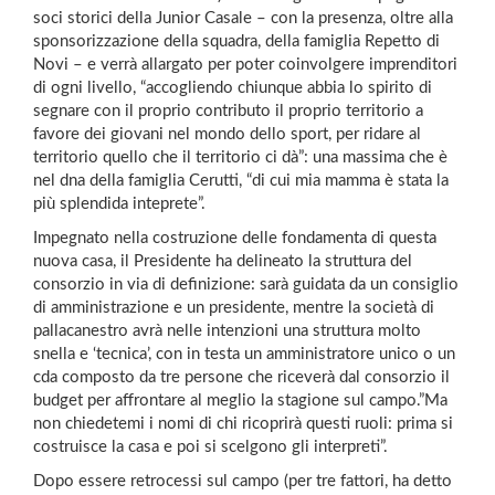
soci storici della Junior Casale – con la presenza, oltre alla
sponsorizzazione della squadra, della famiglia Repetto di
Novi – e verrà allargato per poter coinvolgere imprenditori
di ogni livello, “accogliendo chiunque abbia lo spirito di
segnare con il proprio contributo il proprio territorio a
favore dei giovani nel mondo dello sport, per ridare al
territorio quello che il territorio ci dà”: una massima che è
nel dna della famiglia Cerutti, “di cui mia mamma è stata la
più splendida inteprete”.
Impegnato nella costruzione delle fondamenta di questa
nuova casa, il Presidente ha delineato la struttura del
consorzio in via di definizione: sarà guidata da un consiglio
di amministrazione e un presidente, mentre la società di
pallacanestro avrà nelle intenzioni una struttura molto
snella e ‘tecnica’, con in testa un amministratore unico o un
cda composto da tre persone che riceverà dal consorzio il
budget per affrontare al meglio la stagione sul campo.”Ma
non chiedetemi i nomi di chi ricoprirà questi ruoli: prima si
costruisce la casa e poi si scelgono gli interpreti”.
Dopo essere retrocessi sul campo (per tre fattori, ha detto