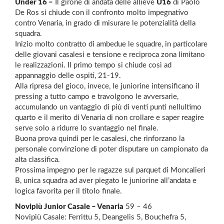
Under 16 –
Il girone di andata delle allieve
U16
di Paolo
De Ros si chiude con il confronto molto impegnativo
contro Venaria, in grado di misurare le potenzialità della
squadra.
Inizio molto contratto di ambedue le squadre, in particolare
delle giovani casalesi e tensione e reciproca zona limitano
le realizzazioni. Il primo tempo si chiude così ad
appannaggio delle ospiti, 21-19.
Alla ripresa del gioco, invece, le juniorine intensificano il
pressing a tutto campo e travolgono le avversarie,
accumulando un vantaggio di più di venti punti nellultimo
quarto e il merito di Venaria di non crollare e saper reagire
serve solo a ridurre lo svantaggio nel finale.
Buona prova quindi per le casalesi, che rinforzano la
personale convinzione di poter disputare un campionato da
alta classifica.
Prossima impegno per le ragazze sul parquet di Moncalieri
B, unica squadra ad aver piegato le juniorine all’andata e
logica favorita per il titolo finale.
Novipiù Junior Casale – Venaria
59 – 46
Novipiù Casale: Ferrittu 5, Deangelis 5, Bouchefra 5,