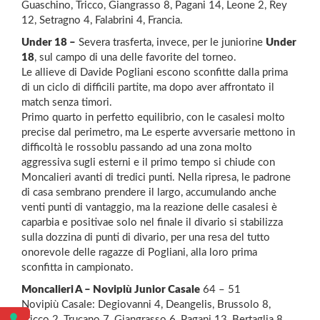
Guaschino, Tricco, Giangrasso 8, Pagani 14, Leone 2, Rey
12, Setragno 4, Falabrini 4, Francia.
Under 18 –
Severa trasferta, invece, per le juniorine
Under
18
, sul campo di una delle favorite del torneo.
Le allieve di Davide Pogliani escono sconfitte dalla prima
di un ciclo di difficili partite, ma dopo aver affrontato il
match senza timori.
Primo quarto in perfetto equilibrio, con le casalesi molto
precise dal perimetro, ma Le esperte avversarie mettono in
difficoltà le rossoblu passando ad una zona molto
aggressiva sugli esterni e il primo tempo si chiude con
Moncalieri avanti di tredici punti. Nella ripresa, le padrone
di casa sembrano prendere il largo, accumulando anche
venti punti di vantaggio, ma la reazione delle casalesi è
caparbia e positivae solo nel finale il divario si stabilizza
sulla dozzina di punti di divario, per una resa del tutto
onorevole delle ragazze di Pogliani, alla loro prima
sconfitta in campionato.
Moncalieri A – Novipiù Junior Casale
64 – 51
Novipiù Casale: Degiovanni 4, Deangelis, Brussolo 8,
Tricco 2, Trucano 7, Giangrasso 6, Pagani 13, Bertaglia 8,