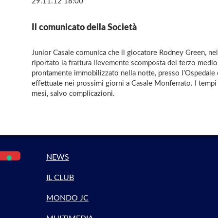
29.11.12 18:00
Il comunicato della Società
Junior Casale comunica che il giocatore Rodney Green, nella 
riportato la frattura lievemente scomposta del terzo medio 
prontamente immobilizzato nella notte, presso l’Ospedale di
effettuate nei prossimi giorni a Casale Monferrato. I tempi d
mesi, salvo complicazioni.
NEWS
IL CLUB
MONDO JC