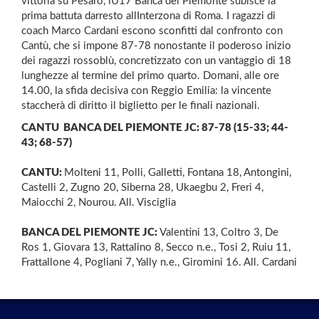
vittoria su Pesaro, lU17 Banca del Piemonte subisce la
prima battuta darresto allInterzona di Roma. I ragazzi di
coach Marco Cardani escono sconfitti dal confronto con
Cantù, che si impone 87-78 nonostante il poderoso inizio
dei ragazzi rossoblù, concretizzato con un vantaggio di 18
lunghezze al termine del primo quarto. Domani, alle ore
14.00, la sfida decisiva con Reggio Emilia: la vincente
staccherà di diritto il biglietto per le finali nazionali.
CANTU  BANCA DEL PIEMONTE JC: 87-78 (15-33; 44-
43; 68-57)
CANTU:
Molteni 11, Polli, Galletti, Fontana 18, Antongini,
Castelli 2, Zugno 20, Siberna 28, Ukaegbu 2, Freri 4,
Maiocchi 2, Nourou. All. Visciglia
BANCA DEL PIEMONTE JC:
Valentini 13, Coltro 3, De
Ros 1, Giovara 13, Rattalino 8, Secco n.e., Tosi 2, Ruiu 11,
Frattallone 4, Pogliani 7, Yally n.e., Giromini 16. All. Cardani