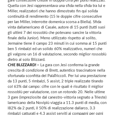
gare consecutive chiuse in doppia cifra per punti realizzati.
Quella con Jesi rappresentava una sfida nella sfida tra lui e
Miller, realizzatori che hanno dimostrato fin qui solida
continuità di rendimento (15 le doppie cifre consecutive
per Ian Miller, interrotte domenica scorsa a Biella). Sfida
vinta dallamericano di Casale, autore di 15 punti (tutti suoi
gli ultimi 7 dei rossoblù che potevano sancire la vittoria
finale della Junior). Meno utilizzato rispetto al solito,
Jermaine tiene il campo 23 minuti in cui somma ai 15 punti
ben 5 rimbalzi ed un solido 60% realizzativo, numeri che
gli valgono un 16 di valutazione, secondo miglior rossoblù
dietro al solo Blizzard.
CHE BLIZZARD! –
La gara con Jesi conferma la grande
crescita di condizione di Brett, autentico trascinatore nella
sfortunata sconfitta del PalaTriccoli. Per lui una prestazione
da 13 punti, 5 rimbalzi, 5 assist, 2 triple realizzate tirando
col 63% dal campo: cifre con le quali è risultato il miglior
rossoblù per valutazione, con un rotondo 20. Nelle ultime
3 gare (impreziosite dal canestro-vittoria segnato a Trieste)
lamericano della Novipiù viaggia a 11.3 punti di media, con
l82% da 2 punti, il 50% di realizzazione dallarco, 3.3
rimbalzi catturati e 4.3 assist serviti ai compagni per ogni