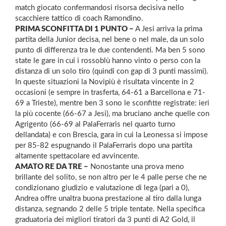
match giocato confermandosi risorsa decisiva nello
scacchiere tattico di coach Ramondino.
PRIMA SCONFITTA DI 1 PUNTO –
A Jesi arriva la prima
partita della Junior decisa, nel bene o nel male, da un solo
punto di differenza tra le due contendenti. Ma ben 5 sono
state le gare in cui i rossoblù hanno vinto o perso con la
distanza di un solo tiro (quindi con gap di 3 punti massimi).
In queste situazioni la Novipiù è risultata vincente in 2
occasioni (e sempre in trasferta, 64-61 a Barcellona e 71-
69 a Trieste), mentre ben 3 sono le sconfitte registrate: ieri
la più cocente (66-67 a Jesi), ma bruciano anche quelle con
Agrigento (66-69 al PalaFerraris nel quarto turno
dellandata) e con Brescia, gara in cui la Leonessa si impose
per 85-82 espugnando il PalaFerraris dopo una partita
altamente spettacolare ed avvincente.
AMATO RE DA TRE –
Nonostante una prova meno
brillante del solito, se non altro per le 4 palle perse che ne
condizionano giudizio e valutazione di lega (pari a 0),
Andrea offre unaltra buona prestazione al tiro dalla lunga
distanza, segnando 2 delle 5 triple tentate. Nella specifica
graduatoria dei migliori tiratori da 3 punti di A2 Gold, il