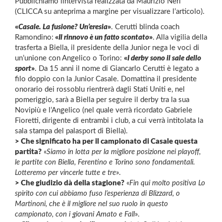
Pubblichiamo lintervista realizzata da Maurizio Neri
(CLICCA su anteprima a margine per visualizzare l’articolo).
«
Casale. La fusione? Un’eresia
»
. Cerutti blinda coach
Ramondino:
«
Il rinnovo è un fatto scontato
»
. Alla vigilia della
trasferta a Biella, il presidente della Junior nega le voci di
un’unione con Angelico o Torino:
«
I derby sono il sale dello
sport
»
. Da 15 anni il nome di Giancarlo Cerutti è legato a
filo doppio con la Junior Casale. Domattina il presidente
onorario dei rossoblu rientrerà dagli Stati Uniti e, nel
pomeriggio, sarà a Biella per seguire il derby tra la sua
Novipiù e l’Angelico (nel quale verrà ricordato Gabriele
Fioretti, dirigente di entrambi i club, a cui verrà intitolata la
sala stampa del palasport di Biella).
> Che significato ha per il campionato di Casale questa
partita?
«
Siamo in lotta per la migliore posizione nei playoff,
le partite con Biella, Ferentino e Torino sono fondamentali.
Lotteremo per vincerle tutte e tre
».
> Che giudizio dà della stagione?
«
Fin qui molto positiva Lo
spirito con cui abbiamo fuso l’esperienza di Blizzard, o
Martinoni, che è il migliore nel suo ruolo in questo
campionato, con i giovani Amato e Fall
».