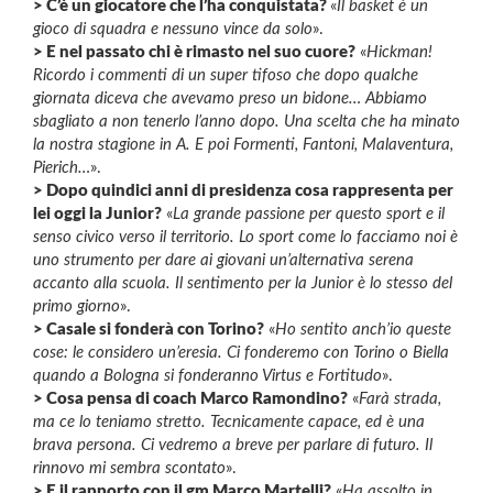
> C’è un giocatore che l’ha conquistata?
«
Il basket è un
gioco di squadra e nessuno vince da solo
».
> E nel passato chi è rimasto nel suo cuore?
«
Hickman!
Ricordo i commenti di un super tifoso che dopo qualche
giornata diceva che avevamo preso un bidone… Abbiamo
sbagliato a non tenerlo l’anno dopo. Una scelta che ha minato
la nostra stagione in A. E poi Formenti, Fantoni, Malaventura,
Pierich…
».
> Dopo quindici anni di presidenza cosa rappresenta per
lei oggi la Junior?
«
La grande passione per questo sport e il
senso civico verso il territorio. Lo sport come lo facciamo noi è
uno strumento per dare ai giovani un’alternativa serena
accanto alla scuola. Il sentimento per la Junior è lo stesso del
primo giorno
».
> Casale si fonderà con Torino?
«
Ho sentito anch’io queste
cose: le considero un’eresia. Ci fonderemo con Torino o Biella
quando a Bologna si fonderanno Virtus e Fortitudo
».
> Cosa pensa di coach Marco Ramondino?
«
Farà strada,
ma ce lo teniamo stretto. Tecnicamente capace, ed è una
brava persona. Ci vedremo a breve per parlare di futuro. Il
rinnovo mi sembra scontato
».
> E il rapporto con il gm Marco Martelli?
«
Ha assolto in