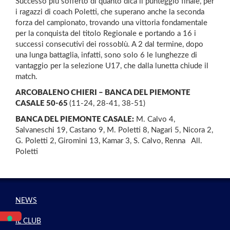
Successo più sofferto di quanto dica il punteggio finale, per
i ragazzi di coach Poletti, che superano anche la seconda
forza del campionato, trovando una vittoria fondamentale
per la conquista del titolo Regionale e portando a 16 i
successi consecutivi dei rossoblù. A 2 dal termine, dopo
una lunga battaglia, infatti, sono solo 6 le lunghezze di
vantaggio per la selezione U17, che dalla lunetta chiude il
match.
ARCOBALENO CHIERI – BANCA DEL PIEMONTE
CASALE 50-65
(11-24, 28-41, 38-51)
BANCA DEL PIEMONTE CASALE:
M. Calvo 4,
Salvaneschi 19, Castano 9, M. Poletti 8, Nagari 5, Nicora 2,
G. Poletti 2, Giromini 13, Kamar 3, S. Calvo, Renna All.
Poletti
NEWS
IL CLUB