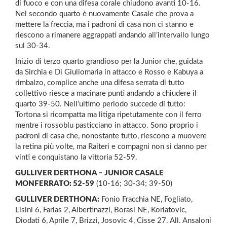
di fuoco e con una difesa corale chiudono avanti 10-16.
Nel secondo quarto è nuovamente Casale che prova a
mettere la freccia, ma i padroni di casa non ci stanno e
riescono a rimanere aggrappati andando all’intervallo lungo
sul 30-34.
Inizio di terzo quarto grandioso per la Junior che, guidata
da Sirchia e Di Giuliomaria in attacco e Rosso e Kabuya a
rimbalzo, complice anche una difesa serrata di tutto
collettivo riesce a macinare punti andando a chiudere il
quarto 39-50. Nell’ultimo periodo succede di tutto:
Tortona si ricompatta ma litiga ripetutamente con il ferro
mentre i rossoblu pasticciano in attacco. Sono proprio i
padroni di casa che, nonostante tutto, riescono a muovere
la retina più volte, ma Raiteri e compagni non si danno per
vinti e conquistano la vittoria 52-59.
GULLIVER DERTHONA – JUNIOR CASALE
MONFERRATO: 52-59
(10-16; 30-34; 39-50)
GULLIVER DERTHONA:
Fonio Fracchia NE, Fogliato,
Lisini 6, Farias 2, Albertinazzi, Borasi NE, Korlatovic,
Diodati 6, Aprile 7, Brizzi, Josovic 4, Cisse 27. All. Ansaloni