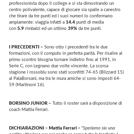
professionista dopo il college e si sta dimostrando un
centro polivalente, capace di giocare sia spalle a canestro
che tirare da tre punti ed i suoi numeri lo confermano
ampiamente: viaggia infatti a
14.4
punti di media
con
5.9
rimbalzi ed un ottimo
39%
da tre punti.
I PRECEDENTI –
Sono otto i precedenti tra le due
formazioni, con il computo in perfetta parità. Per risalire al
primo scontro bisogna tornare indietro fino al 1991, in
Serie C, con Legnano due volte vincente. La scorsa
stagione i rossoblu sono stati sconfitti 74-65 (Blizzard 15)
al PalaBorsani, ma tra le mura amiche si sono imposti 64-
59 (Martinoni 16).
BORSINO JUNIOR –
Tutto il roster sarà a disposizione di
coach Mattia Ferrari
.
DICHIARAZIONI – Mattia Ferrari –
“
Speriamo sia una