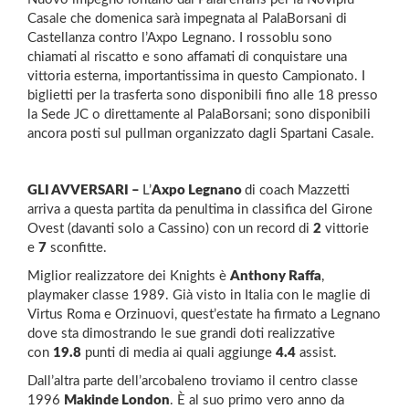
Casale che domenica sarà impegnata al PalaBorsani di
Castellanza contro l’Axpo Legnano. I rossoblu sono
chiamati al riscatto e sono affamati di conquistare una
vittoria esterna, importantissima in questo Campionato. I
biglietti per la trasferta sono disponibili fino alle 18 presso
la Sede JC o direttamente al PalaBorsani; sono disponibili
ancora posti sul pullman organizzato dagli Spartani Casale.
GLI AVVERSARI –
L’
Axpo Legnano
di coach Mazzetti
arriva a questa partita da penultima in classifica del Girone
Ovest (davanti solo a Cassino) con un record di
2
vittorie
e
7
sconfitte.
Miglior realizzatore dei Knights è
Anthony Raffa
,
playmaker classe 1989. Già visto in Italia con le maglie di
Virtus Roma e Orzinuovi, quest’estate ha firmato a Legnano
dove sta dimostrando le sue grandi doti realizzative
con
19.8
punti di media ai quali aggiunge
4.4
assist.
Dall’altra parte dell’arcobaleno troviamo il centro classe
1996
Makinde London
. È al suo primo vero anno da