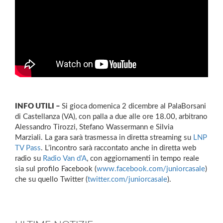
INFO UTILI –
Si gioca
domenica 2 dicembre al PalaBorsani
di Castellanza (VA), con palla a due alle ore 18.00, arbitrano
Alessandro Tirozzi, Stefano Wassermann e Silvia
Marziali. La gara sarà trasmessa in diretta streaming su
LNP
TV Pass
. L’incontro sarà raccontato anche in diretta web
radio su
Radio Van d’A
, con aggiornamenti in tempo reale
sia sul profilo Facebook (
www.facebook.com/juniorcasale
)
che su quello Twitter (
twitter.com/juniorcasale
).