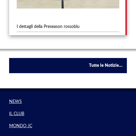
I dettagli della Preseason rossoblu
Tutte le Notizie…
NEWS
IL CLUB
MONDO JC