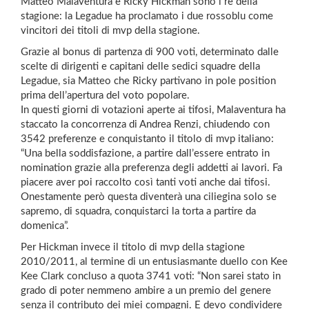
Matteo Malaventura e Ricky Hickman sono i re della
stagione: la Legadue ha proclamato i due rossoblu come
vincitori dei titoli di mvp della stagione.
Grazie al bonus di partenza di 900 voti, determinato dalle
scelte di dirigenti e capitani delle sedici squadre della
Legadue, sia Matteo che Ricky partivano in pole position
prima dell’apertura del voto popolare.
In questi giorni di votazioni aperte ai tifosi, Malaventura ha
staccato la concorrenza di Andrea Renzi, chiudendo con
3542 preferenze e conquistanto il titolo di mvp italiano:
“Una bella soddisfazione, a partire dall’essere entrato in
nomination grazie alla preferenza degli addetti ai lavori. Fa
piacere aver poi raccolto così tanti voti anche dai tifosi.
Onestamente però questa diventerà una ciliegina solo se
sapremo, di squadra, conquistarci la torta a partire da
domenica”.
Per Hickman invece il titolo di mvp della stagione
2010/2011, al termine di un entusiasmante duello con Kee
Kee Clark concluso a quota 3741 voti: “Non sarei stato in
grado di poter nemmeno ambire a un premio del genere
senza il contributo dei miei compagni. E devo condividere