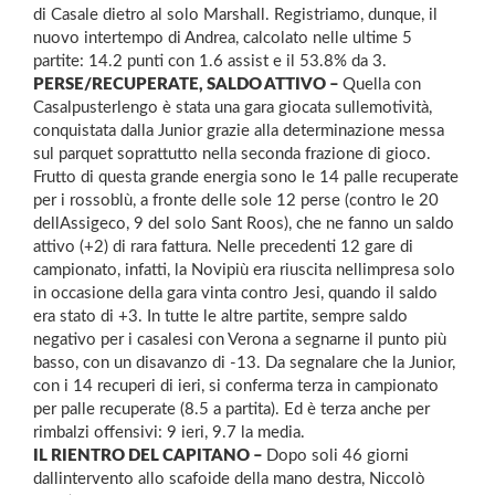
di Casale dietro al solo Marshall. Registriamo, dunque, il
nuovo intertempo di Andrea, calcolato nelle ultime 5
partite: 14.2 punti con 1.6 assist e il 53.8% da 3.
PERSE/RECUPERATE, SALDO ATTIVO –
Quella con
Casalpusterlengo è stata una gara giocata sullemotività,
conquistata dalla Junior grazie alla determinazione messa
sul parquet soprattutto nella seconda frazione di gioco.
Frutto di questa grande energia sono le 14 palle recuperate
per i rossoblù, a fronte delle sole 12 perse (contro le 20
dellAssigeco, 9 del solo Sant Roos), che ne fanno un saldo
attivo (+2) di rara fattura. Nelle precedenti 12 gare di
campionato, infatti, la Novipiù era riuscita nellimpresa solo
in occasione della gara vinta contro Jesi, quando il saldo
era stato di +3. In tutte le altre partite, sempre saldo
negativo per i casalesi con Verona a segnarne il punto più
basso, con un disavanzo di -13. Da segnalare che la Junior,
con i 14 recuperi di ieri, si conferma terza in campionato
per palle recuperate (8.5 a partita). Ed è terza anche per
rimbalzi offensivi: 9 ieri, 9.7 la media.
IL RIENTRO DEL CAPITANO –
Dopo soli 46 giorni
dallintervento allo scafoide della mano destra, Niccolò