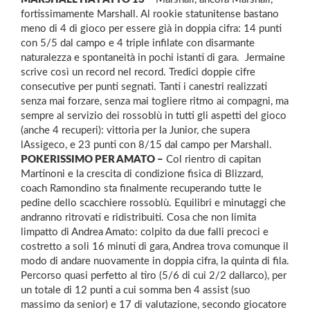
fortissimamente Marshall. Al rookie statunitense bastano
meno di 4 di gioco per essere già in doppia cifra: 14 punti
con 5/5 dal campo e 4 triple infilate con disarmante
naturalezza e spontaneità in pochi istanti di gara. Jermaine
scrive così un record nel record. Tredici doppie cifre
consecutive per punti segnati. Tanti i canestri realizzati
senza mai forzare, senza mai togliere ritmo ai compagni, ma
sempre al servizio dei rossoblù in tutti gli aspetti del gioco
(anche 4 recuperi): vittoria per la Junior, che supera
lAssigeco, e 23 punti con 8/15 dal campo per Marshall.
POKERISSIMO PER AMATO –
Col rientro di capitan
Martinoni e la crescita di condizione fisica di Blizzard,
coach Ramondino sta finalmente recuperando tutte le
pedine dello scacchiere rossoblù. Equilibri e minutaggi che
andranno ritrovati e ridistribuiti. Cosa che non limita
limpatto di Andrea Amato: colpito da due falli precoci e
costretto a soli 16 minuti di gara, Andrea trova comunque il
modo di andare nuovamente in doppia cifra, la quinta di fila.
Percorso quasi perfetto al tiro (5/6 di cui 2/2 dallarco), per
un totale di 12 punti a cui somma ben 4 assist (suo
massimo da senior) e 17 di valutazione, secondo giocatore