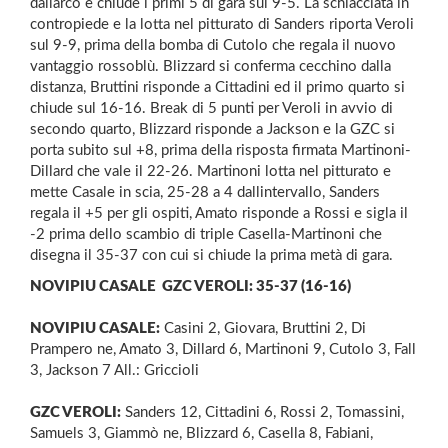
dallarco e chiude i primi 5 di gara sul 9-5. La schiacciata in
contropiede e la lotta nel pitturato di Sanders riporta Veroli
sul 9-9, prima della bomba di Cutolo che regala il nuovo
vantaggio rossoblù. Blizzard si conferma cecchino dalla
distanza, Bruttini risponde a Cittadini ed il primo quarto si
chiude sul 16-16. Break di 5 punti per Veroli in avvio di
secondo quarto, Blizzard risponde a Jackson e la GZC si
porta subito sul +8, prima della risposta firmata Martinoni-
Dillard che vale il 22-26. Martinoni lotta nel pitturato e
mette Casale in scia, 25-28 a 4 dallintervallo, Sanders
regala il +5 per gli ospiti, Amato risponde a Rossi e sigla il
-2 prima dello scambio di triple Casella-Martinoni che
disegna il 35-37 con cui si chiude la prima metà di gara.
NOVIPIU CASALE  GZC VEROLI: 35-37 (16-16)
NOVIPIU CASALE:
Casini 2, Giovara, Bruttini 2, Di
Prampero ne, Amato 3, Dillard 6, Martinoni 9, Cutolo 3, Fall
3, Jackson 7 All.: Griccioli
GZC VEROLI:
Sanders 12, Cittadini 6, Rossi 2, Tomassini,
Samuels 3, Giammò ne, Blizzard 6, Casella 8, Fabiani,