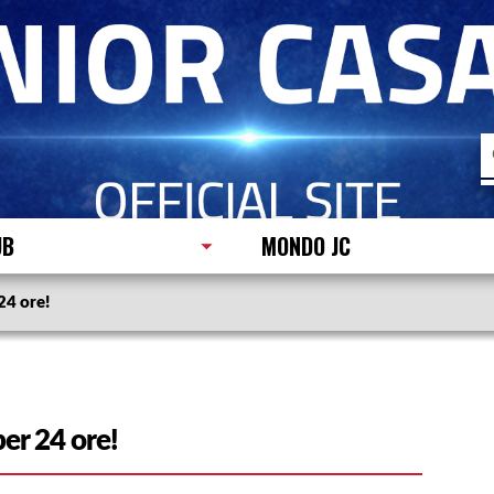
R
p
UB
MONDO JC
24 ore!
er 24 ore!