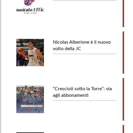
Nicolas Alberione è il nuovo
volto della JC
“Cresciuti sotto la Torre”: via
agli abbonamenti