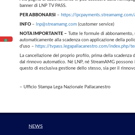
banner di LNP TV PASS.
PER ABBONARSI
–
https://lpcpayments.streamamg.com/a
INFO
–
lnp@streamamg.com
(customer service)
NOTA IMPORTANTE –
Tutte le formule di abbonamento
automaticamente alla scadenza con applicazione della poli
d’uso –
https://tvpass.legapallacanestro.com/index.php/te
La cancellazione del proprio profilo, prima della scadenza d
dal rinnovo automatico. Né LNP, né StreamAMG possono inte
questo di esclusiva gestione dello stesso, sia per il rinno
– Ufficio Stampa Lega Nazionale Pallacanestro
NEWS