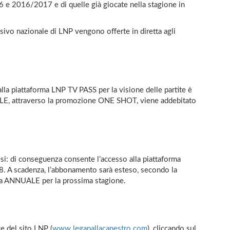
6 e 2016/2017 e di quelle già giocate nella stagione in
sivo nazionale di LNP vengono offerte in diretta agli
alla piattaforma LNP TV PASS per la visione delle partite è
LE, attraverso la promozione ONE SHOT, viene addebitato
: di conseguenza consente l’accesso alla piattaforma
A scadenza, l’abbonamento sarà esteso, secondo la
ula ANNUALE per la prossima stagione.
e del sito LNP (
www.legapallacanestro.com
), cliccando sul