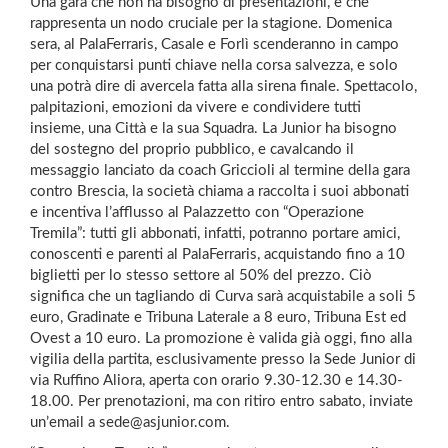
Una gara che non ha bisogno di presentazioni, e che
rappresenta un nodo cruciale per la stagione. Domenica
sera, al PalaFerraris, Casale e Forlì scenderanno in campo
per conquistarsi punti chiave nella corsa salvezza, e solo
una potrà dire di avercela fatta alla sirena finale. Spettacolo,
palpitazioni, emozioni da vivere e condividere tutti
insieme, una Città e la sua Squadra. La Junior ha bisogno
del sostegno del proprio pubblico, e cavalcando il
messaggio lanciato da coach Griccioli al termine della gara
contro Brescia, la società chiama a raccolta i suoi abbonati
e incentiva l’afflusso al Palazzetto con “Operazione
Tremila”: tutti gli abbonati, infatti, potranno portare amici,
conoscenti e parenti al PalaFerraris, acquistando fino a 10
biglietti per lo stesso settore al 50% del prezzo. Ciò
significa che un tagliando di Curva sarà acquistabile a soli 5
euro, Gradinate e Tribuna Laterale a 8 euro, Tribuna Est ed
Ovest a 10 euro. La promozione è valida già oggi, fino alla
vigilia della partita, esclusivamente presso la Sede Junior di
via Ruffino Aliora, aperta con orario 9.30-12.30 e 14.30-
18.00. Per prenotazioni, ma con ritiro entro sabato, inviate
un’email a sede@asjunior.com.