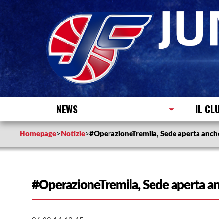
NEWS
IL CL
Homepage
>
Notizie
>
#OperazioneTremila, Sede aperta anch
#OperazioneTremila, Sede aperta a