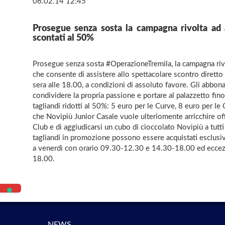
06.02.14 12:45
Prosegue senza sosta la campagna rivolta ad a
scontati al 50%
Prosegue senza sosta #OperazioneTremila, la campagna rivol
che consente di assistere allo spettacolare scontro dirett
sera alle 18.00, a condizioni di assoluto favore. Gli abbonati
condividere la propria passione e portare al palazzetto fino
tagliandi ridotti al 50%: 5 euro per le Curve, 8 euro per le
che Novipiù Junior Casale vuole ulteriomente arricchire offr
Club e di aggiudicarsi un cubo di cioccolato Novipiù a tutti
tagliandi in promozione possono essere acquistati esclusiv
a venerdì con orario 09.30-12.30 e 14.30-18.00 ed eccezi
18.00.
NEWS