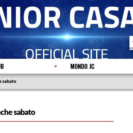
R
p
UB
MONDO JC
e sabato
nche sabato