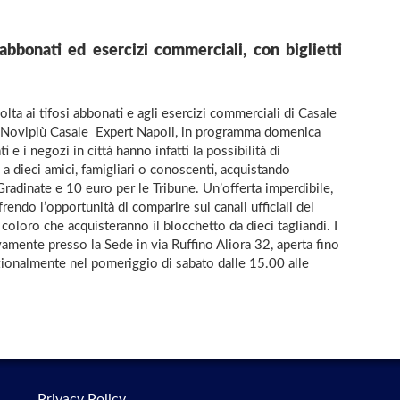
bbonati ed esercizi commerciali, con biglietti
ta ai tifosi abbonati e agli esercizi commerciali di Casale
o Novipiù Casale  Expert Napoli, in programma domenica
 e i negozi in città hanno infatti la possibilità di
 a dieci amici, famigliari o conoscenti, acquistando
 Gradinate e 10 euro per le Tribune. Un’offerta imperdibile,
endo l’opportunità di comparire sui canali ufficiali del
 coloro che acquisteranno il blocchetto da dieci tagliandi. I
amente presso la Sede in via Ruffino Aliora 32, aperta fino
onalmente nel pomeriggio di sabato dalle 15.00 alle
Privacy Policy