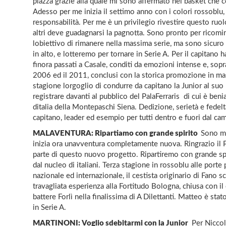
piazza grazie alla quale mi sono affermato nel basket che 
Adesso per me inizia il settimo anno con i colori rossoblu,
responsabilità. Per me è un privilegio rivestire questo ruo
altri deve guadagnarsi la pagnotta. Sono pronto per ricomi
lobiettivo di rimanere nella massima serie, ma sono sicur
in alto, e lotteremo per tornare in Serie A. Per il capitano h
finora passati a Casale, conditi da emozioni intense e, sopra
2006 ed il 2011, conclusi con la storica promozione in m
stagione lorgoglio di condurre da capitano la Junior al suo
registrare davanti al pubblico del PalaFerraris  di cui è b
ditalia della Montepaschi Siena. Dedizione, serietà e fedeltà
capitano, leader ed esempio per tutti dentro e fuori dal ca
MALAVENTURA: Ripartiamo con grande spirito 
Sono m
inizia ora unavventura completamente nuova. Ringrazio il P
parte di questo nuovo progetto. Ripartiremo con grande s
dal nucleo di italiani. Terza stagione in rossoblu alle po
nazionale ed internazionale, il cestista originario di Fano s
travagliata esperienza alla Fortitudo Bologna, chiusa con i
battere Forlì nella finalissima di A Dilettanti. Matteo è sta
in Serie A.
MARTINONI: Voglio sdebitarmi con la Junior 
Per Niccolò