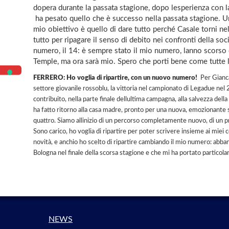
dopera durante la passata stagione, dopo lesperienza con la
 ha pesato quello che è successo nella passata stagione. Un
mio obiettivo è quello di dare tutto perché Casale torni ne
tutto per ripagare il senso di debito nei confronti della soc
numero, il 14: è sempre stato il mio numero, lanno scorso
Temple, ma ora sarà mio. Spero che porti bene come tutte le
FERRERO: Ho voglia di ripartire, con un nuovo numero! 
Per Gianca
settore giovanile rossoblu, la vittoria nel campionato di Legadue nel
contribuito, nella parte finale dellultima campagna, alla salvezza de
ha fatto ritorno alla casa madre, pronto per una nuova, emozionante 
quattro. Siamo allinizio di un percorso completamente nuovo, di un p
Sono carico, ho voglia di ripartire per poter scrivere insieme ai mie
novità, e anchio ho scelto di ripartire cambiando il mio numero: abba
Bologna nel finale della scorsa stagione e che mi ha portato particol
NEWS