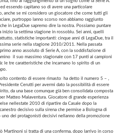
conta, fino al raggiungimento di un sogno come la Serie A.
 ed essendo capitano so di avere una particolare
lo, anche se mi considero un giocatore che come tutti gli
nciare, purtroppo lanno scorso non abbiamo raggiunto
o che in LegaDue sapremo dire la nostra. Possiamo puntare
a inizio la settima stagione in rossoblu. Sei anni, quelli
ttutto, statistiche importanti: cinque anni di LegaDue, tra il
assima serie nella stagione 2010/2011. Nella passata
 primo anno assoluto di Serie A, con la soddisfazione di
eniamino  il suo massimo stagionale con 17 punti ai campioni
: le tre caratteristiche che incarnano lo spirito di un
mpo.
olto contento di essere rimasto  ha detto il numero 5 – ,
residente Cerutti per avermi dato la possibilità di essere
pirito, da una base comunque già ben consolidata composta
rte per Matteo Malaventura. Giocatore di grande esperienza
celse nellestate 2010 di ripartire da Casale dopo la
l canestro decisivo sulla sirena che permise a Bologna di
to uno dei protagonisti decisivi nellanno della promozione
 Martinoni si tratta di una conferma, dopo larrivo in corso