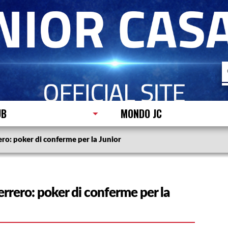
R
p
UB
MONDO JC
ero: poker di conferme per la Junior
errero: poker di conferme per la