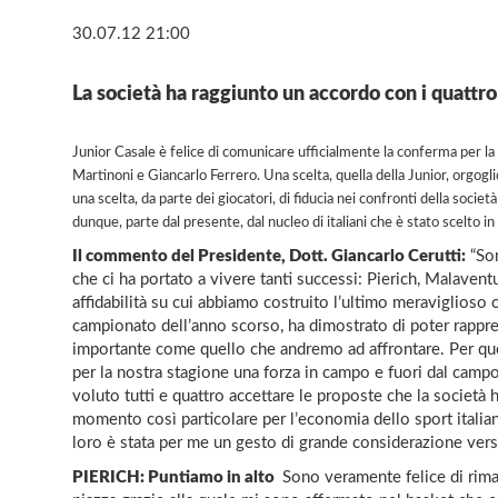
30.07.12 21:00
La società ha raggiunto un accordo con i quattro 
Junior Casale è felice di comunicare ufficialmente la conferma per l
Martinoni e Giancarlo Ferrero. Una scelta, quella della Junior, orgogli
una scelta, da parte dei giocatori, di fiducia nei confronti della socie
dunque, parte dal presente, dal nucleo di italiani che è stato scelto in
Il commento del Presidente, Dott. Giancarlo Cerutti:
“Son
che ci ha portato a vivere tanti successi: Pierich, Malaven
affidabilità su cui abbiamo costruito l’ultimo meraviglioso
campionato dell’anno scorso, ha dimostrato di poter rapp
importante come quello che andremo ad affrontare. Per qu
per la nostra stagione una forza in campo e fuori dal camp
voluto tutti e quattro accettare le proposte che la società h
momento così particolare per l’economia dello sport italian
loro è stata per me un gesto di grande considerazione verso
PIERICH: Puntiamo in alto 
Sono veramente felice di riman