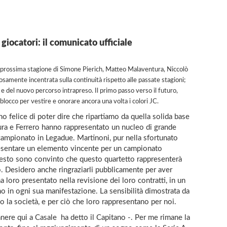
giocatori: il comunicato ufficiale
a prossima stagione di Simone Pierich, Matteo Malaventura, Niccolò
osamente incentrata sulla continuità rispetto alle passate stagioni;
tà e del nuovo percorso intrapreso. Il primo passo verso il futuro,
 blocco per vestire e onorare ancora una volta i colori JC.
o felice di poter dire che ripartiamo da quella solida base
tura e Ferrero hanno rappresentato un nucleo di grande
 campionato in Legadue. Martinoni, pur nella sfortunato
resentare un elemento vincente per un campionato
esto sono convinto che questo quartetto rappresenterà
o. Desidero anche ringraziarli pubblicamente per aver
a loro presentato nella revisione dei loro contratti, in un
o in ogni sua manifestazione. La sensibilità dimostrata da
 la società, e per ciò che loro rappresentano per noi.
ere qui a Casale  ha detto il Capitano -. Per me rimane la