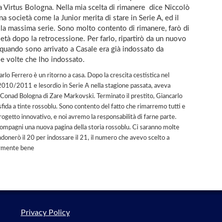
 Virtus Bologna. Nella mia scelta di rimanere  dice Niccolò
a società come la Junior merita di stare in Serie A, ed il
lla massima serie. Sono molto contento di rimanere, farò di
ietà dopo la retrocessione. Per farlo, ripartirò da un nuovo
 quando sono arrivato a Casale era già indossato da
 volte che lho indossato.
rlo Ferrero è un ritorno a casa. Dopo la crescita cestistica nel
 2010/2011 e lesordio in Serie A nella stagione passata, aveva
lla Conad Bologna di Zare Markovski. Terminato il prestito, Giancarlo
sfida a tinte rossoblu. Sono contento del fatto che rimarremo tutti e
rogetto innovativo, e noi avremo la responsabilità di farne parte.
i compagni una nuova pagina della storia rossoblu. Ci saranno molte
ndonerò il 20 per indossare il 21, il numero che avevo scelto a
armente bene
Privacy Policy