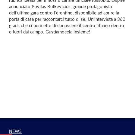
rubrica ideata per il nostro canale ufficiale rossoblù. Ospite
annunciato Povilas Butkevicius, grande protagonista
dell’ultima gara contro Ferentino, disponibile ad aprire la
porta di casa per raccontarci tutto di sè. Un’intervista a 360
gradi, che ci permette di conoscere il centro lituano dentro
e fuori dal campo. Gustiamocela insieme!
NEWS