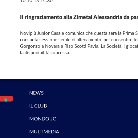
10.10.13 14:30
Il ringraziamento alla Zimetal Alessandria da par
Novipiù Junior Casale comunica che questa sera la Prima Squ
consueta sessione serale di allenamento, per consentire lo s
Gorgonzola Novara e Riso Scotti Pavia. La Società, i giocato
la disponibilità concessa.
NEWS
IL CLUB
MONDO JC
MULTIMEDIA