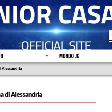
R
p
UB
MONDO JC
i Alessandria
a di Alessandria