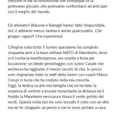
crescere in me la convinzione che comunque ce la
potevamo giocare, che potevamo confrontarci ad armi pari
con il meglio del mondo.
Gli allenatori Blasone e Ramagli hanno fatto limpossibile,
noi ci abbiamo messo lanima e anche qualcosaltro. Che
gruppo, ragazzi! Che esperienza!
Ciliegina sulla torta: il torneo questanno ha compiuto
cinquanta anni e la base militare NATO di Mannheim, dove
si è svolta la manifestazione, era vestita a festa per
loccasione; un ideale gemellaggio con Junior Casale che
anchessa ha raggiunto il mezzo secolo di vita. Io posso
solo ringraziare tutto lo staff della Junior con coach Marco
Crespi in testa che ha creduto nella mia crescita.
Oggi, la dedica va alla mia famiglia che mi ha fatto la
sorpresa di venirmi a trovare nonostante la distanza ed il
freddo (a Mannheim nevicava e tirava il vento gelido del
nord). Questa volta non ho solo toccato il cielo con un dito
ma ne ho strappato un pezzo e me lo sono portato a casa.