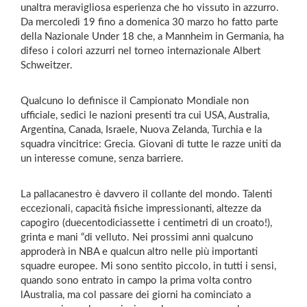
unaltra meravigliosa esperienza che ho vissuto in azzurro.
Da mercoledì 19 fino a domenica 30 marzo ho fatto parte
della Nazionale Under 18 che, a Mannheim in Germania, ha
difeso i colori azzurri nel torneo internazionale Albert
Schweitzer.
Qualcuno lo definisce il Campionato Mondiale non
ufficiale, sedici le nazioni presenti tra cui USA, Australia,
Argentina, Canada, Israele, Nuova Zelanda, Turchia e la
squadra vincitrice: Grecia. Giovani di tutte le razze uniti da
un interesse comune, senza barriere.
La pallacanestro è davvero il collante del mondo. Talenti
eccezionali, capacità fisiche impressionanti, altezze da
capogiro (duecentodiciassette i centimetri di un croato!),
grinta e mani “di velluto. Nei prossimi anni qualcuno
approderà in NBA e qualcun altro nelle più importanti
squadre europee. Mi sono sentito piccolo, in tutti i sensi,
quando sono entrato in campo la prima volta contro
lAustralia, ma col passare dei giorni ha cominciato a