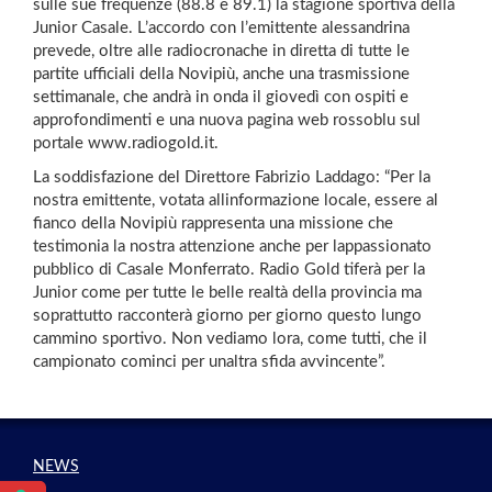
sulle sue frequenze (88.8 e 89.1) la stagione sportiva della
Junior Casale. L’accordo con l’emittente alessandrina
prevede, oltre alle radiocronache in diretta di tutte le
partite ufficiali della Novipiù, anche una trasmissione
settimanale, che andrà in onda il giovedì con ospiti e
approfondimenti e una nuova pagina web rossoblu sul
portale www.radiogold.it.
La soddisfazione del Direttore Fabrizio Laddago: “Per la
nostra emittente, votata allinformazione locale, essere al
fianco della Novipiù rappresenta una missione che
testimonia la nostra attenzione anche per lappassionato
pubblico di Casale Monferrato. Radio Gold tiferà per la
Junior come per tutte le belle realtà della provincia ma
soprattutto racconterà giorno per giorno questo lungo
cammino sportivo. Non vediamo lora, come tutti, che il
campionato cominci per unaltra sfida avvincente”.
NEWS