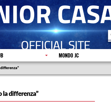
R
p
UB
MONDO JC
 differenza”
 la differenza”