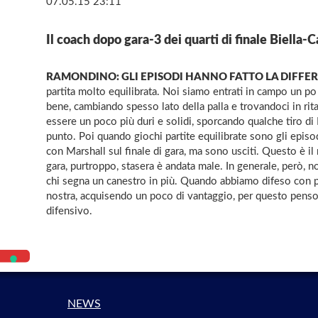
07.05.15 23:11
Il coach dopo gara-3 dei quarti di finale Biella-C
RAMONDINO: GLI EPISODI HANNO FATTO LA DIFFER
partita molto equilibrata. Noi siamo entrati in campo un po
bene, cambiando spesso lato della palla e trovandoci in rit
essere un poco più duri e solidi, sporcando qualche tiro d
punto. Poi quando giochi partite equilibrate sono gli episod
con Marshall sul finale di gara, ma sono usciti. Questo è il
gara, purtroppo, stasera è andata male. In generale, però, 
chi segna un canestro in più. Quando abbiamo difeso con più 
nostra, acquisendo un poco di vantaggio, per questo penso
difensivo.
NEWS