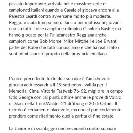
passato importante, arrivata nelle massime serie di
campionati italiani quando a Casale si giocava ancora alla
Palestra Leardi contro avversarie molto più modeste.
Reggio è stata trampolino di lancio per moltissimi giovani:
uno su tutti il vice campione olimpico Gianluca Basile; ma
hanno giocato per la Pallacanestro Reggiana anche
campioni come Bob Morse, Mike Mitchell e Joe Bryant,
padre del Kobe che tutti conosciamo e che ha realizzato i
suoi primi canestri proprio nella provincia emiliana.
L’unico precedente tra le due squadre è l’amichevole
giocata ad Alessandria il 19 settembre, valida per il
Memorial Cima. Vittoria Fastweb 76-62, migliore in campo
Otis George con 18 punti, ottime anche le prove di Volcic
e Dean; nella TrenkWalder 21 di Young e 20 di Ortner. Il
ricordo è certamente piacevole, ma non si può certamente
prendere come riferimento quella partita di fine estate.
La Junior è in svantaggio nei precedenti contro squadre