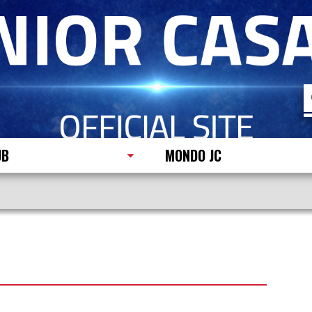
R
p
UB
MONDO JC