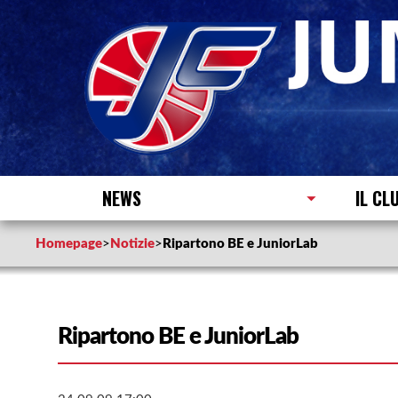
NEWS
IL CL
Homepage
>
Notizie
>
Ripartono BE e JuniorLab
Ripartono BE e JuniorLab