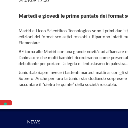
24.09.09 17:00
Martedì e giovedì le prime puntate dei format s
Martiri e Liceo Scientifico Tecnologico sono i primi due ist
edizioni dei format scolastici rossoblu. Ripartono infatti 
Elementare.
BE torna alle Martiri con una grande novità: ad affiancare e
l’animatore che molti bambini ricorderanno come presentato
debuttante per portare l’allegria e l’entusiasmo in palestra
JuniorLab riapre invece i battenti martedì mattina, con gli 
Sobrero. Anche per loro la Junior sta studiando sorprese e 
raccontare il “dietro le quinte” della società rossoblu.
NEWS