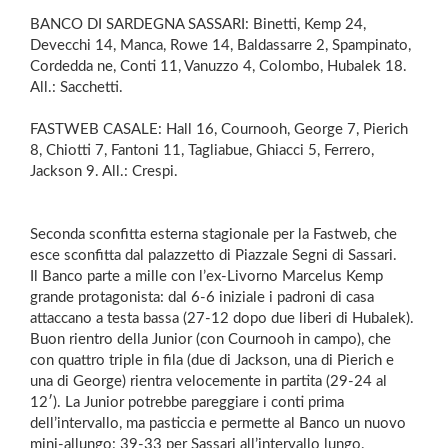
BANCO DI SARDEGNA SASSARI: Binetti, Kemp 24,
Devecchi 14, Manca, Rowe 14, Baldassarre 2, Spampinato,
Cordedda ne, Conti 11, Vanuzzo 4, Colombo, Hubalek 18.
All.: Sacchetti.
FASTWEB CASALE: Hall 16, Cournooh, George 7, Pierich
8, Chiotti 7, Fantoni 11, Tagliabue, Ghiacci 5, Ferrero,
Jackson 9. All.: Crespi.
Seconda sconfitta esterna stagionale per la Fastweb, che
esce sconfitta dal palazzetto di Piazzale Segni di Sassari.
Il Banco parte a mille con l’ex-Livorno Marcelus Kemp
grande protagonista: dal 6-6 iniziale i padroni di casa
attaccano a testa bassa (27-12 dopo due liberi di Hubalek).
Buon rientro della Junior (con Cournooh in campo), che
con quattro triple in fila (due di Jackson, una di Pierich e
una di George) rientra velocemente in partita (29-24 al
12′). La Junior potrebbe pareggiare i conti prima
dell’intervallo, ma pasticcia e permette al Banco un nuovo
mini-allungo: 39-33 per Sassari all’intervallo lungo.