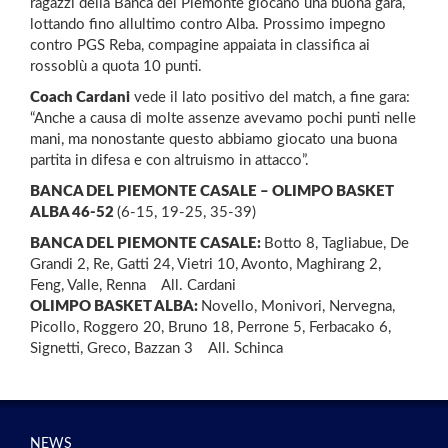
ragazzi della Banca del Piemonte giocano una buona gara,
lottando fino allultimo contro Alba. Prossimo impegno
contro PGS Reba, compagine appaiata in classifica ai
rossoblù a quota 10 punti.
Coach Cardani
vede il lato positivo del match, a fine gara:
“Anche a causa di molte assenze avevamo pochi punti nelle
mani, ma nonostante questo abbiamo giocato una buona
partita in difesa e con altruismo in attacco”.
BANCA DEL PIEMONTE CASALE – OLIMPO BASKET
ALBA 46-52
(6-15, 19-25, 35-39)
BANCA DEL PIEMONTE CASALE:
Botto 8, Tagliabue, De
Grandi 2, Re, Gatti 24, Vietri 10, Avonto, Maghirang 2,
Feng, Valle, Renna All. Cardani
OLIMPO BASKET ALBA:
Novello, Monivori, Nervegna,
Picollo, Roggero 20, Bruno 18, Perrone 5, Ferbacako 6,
Signetti, Greco, Bazzan 3 All. Schinca
NEWS